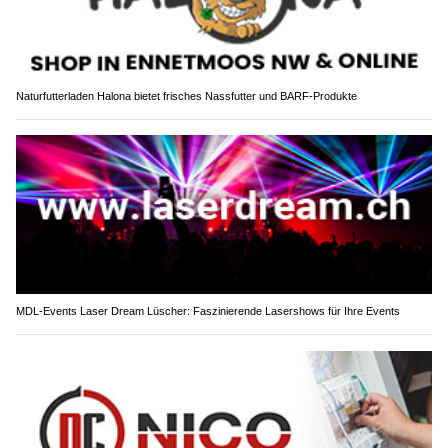
Naturfutterladen Halona bietet frisches Nassfutter und BARF-Produkte
MDL-Events Laser Dream Lüscher: Faszinierende Lasershows für Ihre Events