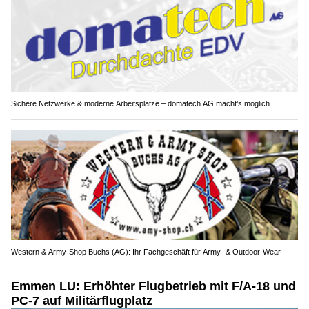
Sichere Netzwerke & moderne Arbeitsplätze – domatech AG macht’s möglich
Western & Army-Shop Buchs (AG): Ihr Fachgeschäft für Army- & Outdoor-Wear
Emmen LU: Erhöhter Flugbetrieb mit F/A-18 und
PC-7 auf Militärflugplatz