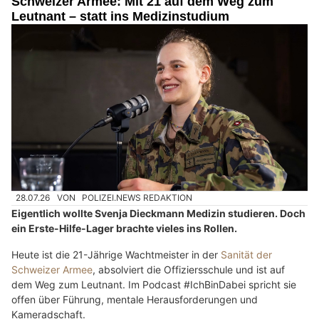
Schweizer Armee: Mit 21 auf dem Weg zum
Leutnant – statt ins Medizinstudium
28.07.26
VON
POLIZEI.NEWS REDAKTION
Eigentlich wollte Svenja Dieckmann Medizin studieren. Doch
ein Erste-Hilfe-Lager brachte vieles ins Rollen.
Heute ist die 21-Jährige Wachtmeister in der
Sanität der
Schweizer Armee
, absolviert die Offiziersschule und ist auf
dem Weg zum Leutnant. Im Podcast #IchBinDabei spricht sie
offen über Führung, mentale Herausforderungen und
Kameradschaft.