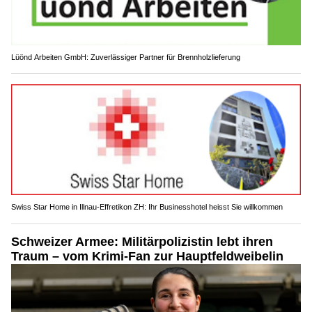
Lüönd Arbeiten GmbH: Zuverlässiger Partner für Brennholzlieferung
Swiss Star Home in Illnau-Effretikon ZH: Ihr Businesshotel heisst Sie willkommen
Schweizer Armee: Militärpolizistin lebt ihren
Traum – vom Krimi-Fan zur Hauptfeldweibelin