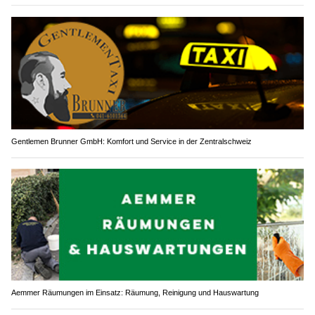
Gentlemen Brunner GmbH: Komfort und Service in der Zentralschweiz
Aemmer Räumungen im Einsatz: Räumung, Reinigung und Hauswartung