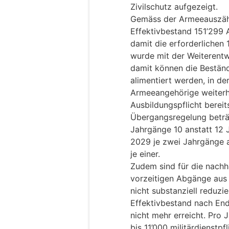
Zivilschutz aufgezeigt.
Gemäss der Armeeauszäh
Effektivbestand 151’299 
damit die erforderlichen
wurde mit der Weiterent
damit können die Bestän
alimentiert werden, in der
Armeeangehörige weiterhin
Ausbildungspflicht bereit
Übergangsregelung beträgt
Jahrgänge 10 anstatt 12 
2029 je zwei Jahrgänge a
je einer.
Zudem sind für die nachh
vorzeitigen Abgänge aus 
nicht substanziell reduzi
Effektivbestand nach En
nicht mehr erreicht. Pro 
bis 11’000 militärdienstp