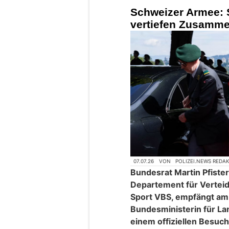
Schweizer Armee: 
vertiefen Zusammen
07.07.26
VON
POLIZEI.NEWS REDA
Bundesrat Martin Pfiste
Departement für Vertei
Sport VBS, empfängt am 
Bundesministerin für La
einem offiziellen Besuch