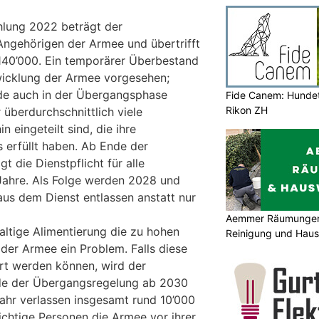
lung 2022 beträgt der
Angehörigen der Armee und übertrifft
 140’000. Ein temporärer Überbestand
wicklung der Armee vorgesehen;
de auch in der Übergangsphase
Fide Canem: Hundet
Rikon ZH
 überdurchschnittlich viele
 eingeteilt sind, die ihre
s erfüllt haben. Ab Ende der
 die Dienstpflicht für alle
Jahre. Als Folge werden 2028 und
us dem Dienst entlassen anstatt nur
Aemmer Räumungen 
altige Alimentierung die zu hohen
Reinigung und Hau
der Armee ein Problem. Falls diese
ert werden können, wird der
de der Übergangsregelung ab 2030
Jahr verlassen insgesamt rund 10’000
flichtige Personen die Armee vor ihrer