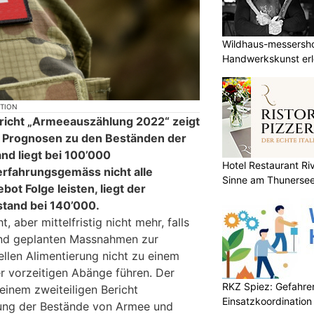
Wildhaus-messersho
Handwerkskunst erle
buchen
KTION
ericht „Armeeauszählung 2022“ zeigt
d Prognosen zu den Beständen der
nd liegt bei 100’000
Hotel Restaurant Riv
rfahrungsgemäss nicht alle
Sinne am Thunerse
ot Folge leisten, liegt der
stand bei 140’000.
t, aber mittelfristig nicht mehr, falls
 und geplanten Massnahmen zur
llen Alimentierung nicht zu einem
 vorzeitigen Abänge führen. Der
RKZ Spiez: Gefahr
einem zweiteiligen Bericht
Einsatzkoordination
ung der Bestände von Armee und