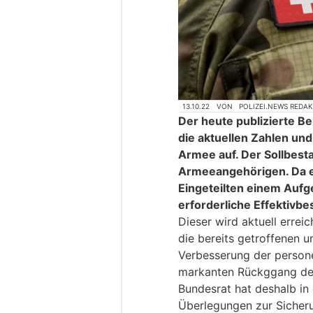
13.10.22
VON
POLIZEI.NEWS REDA
Der heute publizierte B
die aktuellen Zahlen un
Armee auf. Der Sollbesta
Armeeangehörigen. Da e
Eingeteilten einem Aufgeb
erforderliche Effektivbe
Dieser wird aktuell erreich
die bereits getroffenen
Verbesserung der persone
markanten Rückggang der
Bundesrat hat deshalb in 
Überlegungen zur Sicher