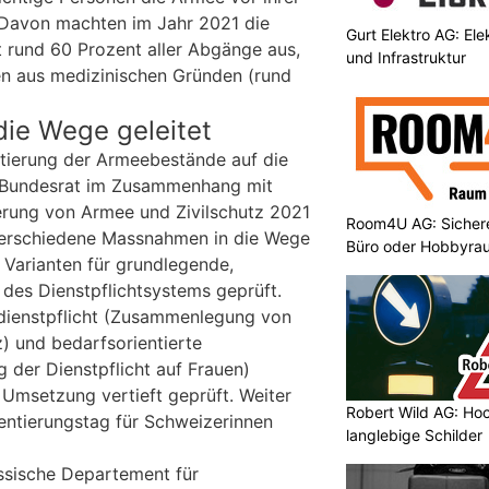
 Davon machten im Jahr 2021 die
Gurt Elektro AG: Ele
t rund 60 Prozent aller Abgänge aus,
und Infrastruktur
n aus medizinischen Gründen (rund
ie Wege geleitet
tierung der Armeebestände auf die
r Bundesrat im Zusammenhang mit
erung von Armee und Zivilschutz 2021
Room4U AG: Sichere
 verschiedene Massnahmen in die Wege
Büro oder Hobbyra
u Varianten für grundlegende,
 des Dienstpflichtsystems geprüft.
sdienstpflicht (Zusammenlegung von
z) und bedarfsorientierte
 der Dienstpflicht auf Frauen)
 Umsetzung vertieft geprüft. Weiter
Robert Wild AG: Hoc
ientierungstag für Schweizerinnen
langlebige Schilder
sische Departement für