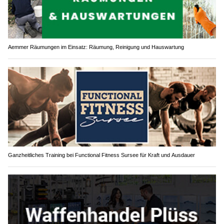
Aemmer Räumungen im Einsatz: Räumung, Reinigung und Hauswartung
Ganzheitliches Training bei Functional Fitness Sursee für Kraft und Ausdauer