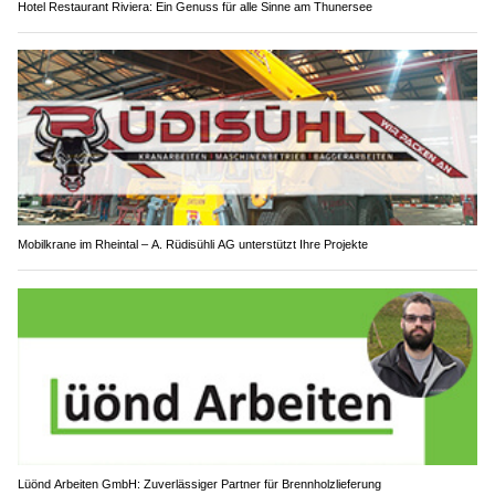
Hotel Restaurant Riviera: Ein Genuss für alle Sinne am Thunersee
Mobilkrane im Rheintal – A. Rüdisühli AG unterstützt Ihre Projekte
Lüönd Arbeiten GmbH: Zuverlässiger Partner für Brennholzlieferung