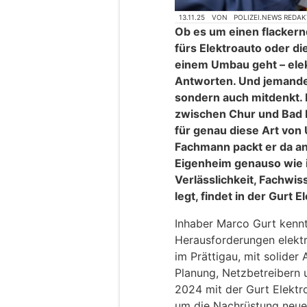
13.11.25
VON
POLIZEI.NEWS REDA
Ob es um einen flackern
fürs Elektroauto oder di
einem Umbau geht – elek
Antworten. Und jemanden
sondern auch mitdenkt.
zwischen Chur und Bad R
für genau diese Art von
Fachmann packt er da an
Eigenheim genauso wie 
Verlässlichkeit, Fachwi
legt, findet in der Gurt 
Inhaber Marco Gurt kennt
Herausforderungen elektr
im Prättigau, mit solider
Planung, Netzbetreibern u
2024 mit der Gurt Elektr
um die Nachrüstung neue