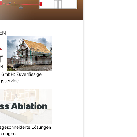
EN
k GmbH: Zuverlässige
gsservice
ssgeschneiderte Lösungen
törungen