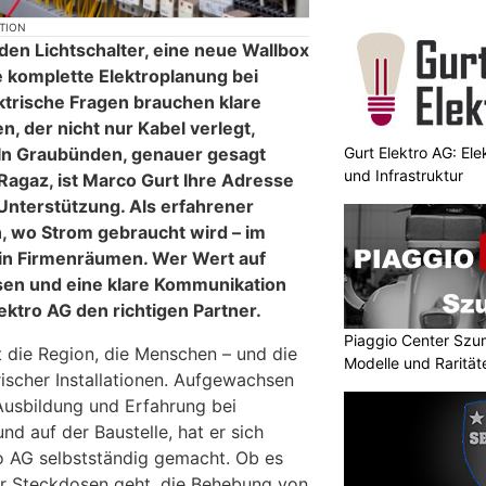
KTION
den Lichtschalter, eine neue Wallbox
e komplette Elektroplanung bei
trische Fragen brauchen klare
, der nicht nur Kabel verlegt,
Gurt Elektro AG: Ele
 In Graubünden, genauer gesagt
und Infrastruktur
agaz, ist Marco Gurt Ihre Adresse
 Unterstützung. Als erfahrener
, wo Strom gebraucht wird – im
in Firmenräumen. Wer Wert auf
ssen und eine klare Kommunikation
Elektro AG den richtigen Partner.
Piaggio Center Szu
 die Region, die Menschen – und die
Modelle und Rarität
ischer Installationen. Aufgewachsen
 Ausbildung und Erfahrung bei
nd auf der Baustelle, hat er sich
o AG selbstständig gemacht. Ob es
r Steckdosen geht, die Behebung von