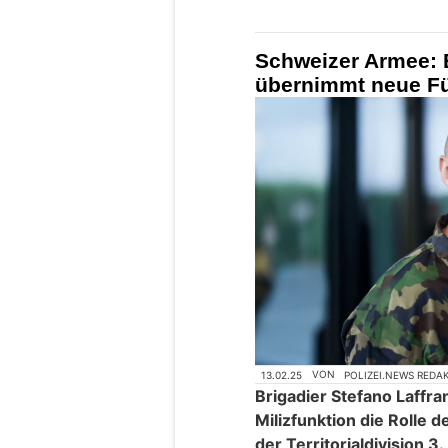
Schweizer Armee: B
übernimmt neue Fü
13.02.25
VON
POLIZEI.NEWS REDA
Brigadier Stefano Laffra
Milizfunktion die Rolle
der Territorialdivision 3.