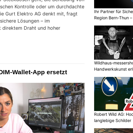
ischen Kontrolle oder um durchdachte
Ihr Partner für Sich
e Gurt Elektro AG denkt mit, fragt
Region Bern-Thun –
 sichere Lösungen – im
t direktem Draht und hoher
Wildhaus-messersho
Handwerkskunst erle
DIM-Wallet-App ersetzt
buchen
Robert Wild AG: Hoc
langlebige Schilder