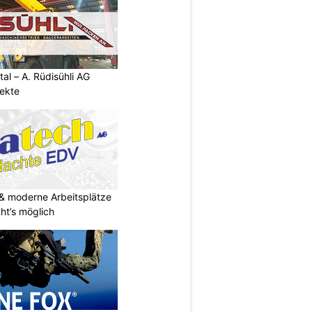
al – A. Rüdisühli AG
jekte
& moderne Arbeitsplätze
t’s möglich