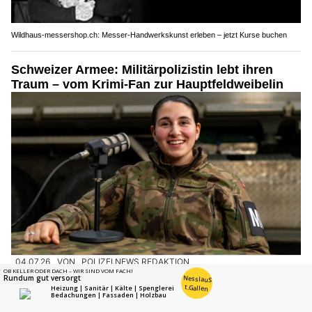
Wildhaus-messershop.ch: Messer-Handwerkskunst erleben – jetzt Kurse buchen
Schweizer Armee: Militärpolizistin lebt ihren
Traum – vom Krimi-Fan zur Hauptfeldweibelin
04.07.26
VON
POLIZEI.NEWS REDAKTION
Valentina Vantaggio wollte schon als Kind
Polizistin
oder
Soldatin werden – heute ist sie Hauptfeldweibel und
Unteroffizierin der Militärpolizei.