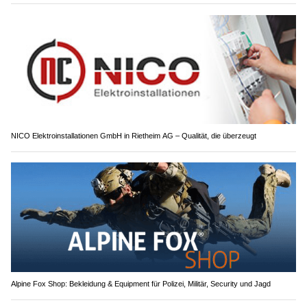
NICO Elektroinstallationen GmbH in Rietheim AG – Qualität, die überzeugt
Alpine Fox Shop: Bekleidung & Equipment für Polizei, Militär, Security und Jagd