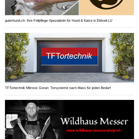
guterhund.ch: Ihre Fellpflege-Spezialistin für Hund & Katze in Ettiswil LU
TFTortechnik Mitrovic Goran: Torsysteme nach Mass für jeden Bedarf