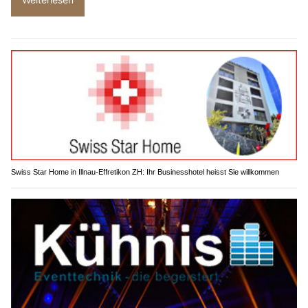
Swiss Star Home in Illnau-Effretikon ZH: Ihr Businesshotel heisst Sie willkommen