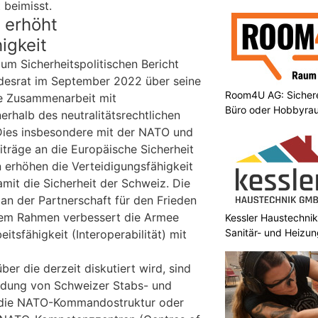
 beimisst.
 erhöht
igkeit
um Sicherheitspolitischen Bericht
ndesrat im September 2022 über seine
Room4U AG: Sichere
ale Zusammenarbeit mit
Büro oder Hobbyra
erhalb des neutralitätsrechtlichen
Dies insbesondere mit der NATO und
iträge an die Europäische Sicherheit
n erhöhen die Verteidigungsfähigkeit
mit die Sicherheit der Schweiz. Die
an der Partnerschaft für den Frieden
esem Rahmen verbessert die Armee
Kessler Haustechni
Sanitär- und Heizun
itsfähigkeit (Interoperabilität) mit
ber die derzeit diskutiert wird, sind
endung von Schweizer Stabs- und
n die NATO-Kommandostruktur oder