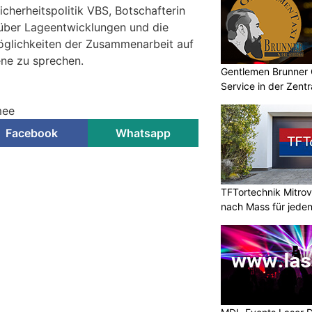
icherheitspolitik VBS, Botschafterin
m über Lageentwicklungen und die
glichkeiten der Zusammenarbeit auf
ene zu sprechen.
Gentlemen Brunner
Service in der Zent
mee
Facebook
Whatsapp
TFTortechnik Mitro
nach Mass für jede