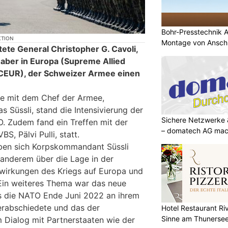
Bohr-Presstechnik 
KTION
Montage von Anschl
ete General Christopher G. Cavoli,
ber in Europa (Supreme Allied
EUR), der Schweizer Armee einen
e mit dem Chef der Armee,
üssli, stand die Intensivierung der
Sichere Netzwerke 
. Zudem fand ein Treffen mit der
– domatech AG mach
BS, Pälvi Pulli, statt.
ben sich Korpskommandant Süssli
 anderem über die Lage in der
wirkungen des Kriegs auf Europa und
Ein weiteres Thema war das neue
as die NATO Ende Juni 2022 an ihrem
verabschiedete und das der
Hotel Restaurant Riv
Sinne am Thunerse
Dialog mit Partnerstaaten wie der