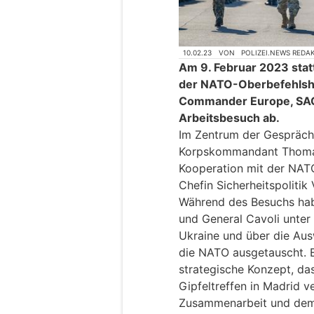
10.02.23
VON
POLIZEI.NEWS REDA
Am 9. Februar 2023 statt
der NATO-Oberbefehlsha
Commander Europe, SAC
Arbeitsbesuch ab.
Im Zentrum der Gespräch
Korpskommandant Thomas S
Kooperation mit der NATO
Chefin Sicherheitspolitik V
Während des Besuchs ha
und General Cavoli unter
Ukraine und über die Aus
die NATO ausgetauscht. 
strategische Konzept, d
Gipfeltreffen in Madrid 
Zusammenarbeit und dem 