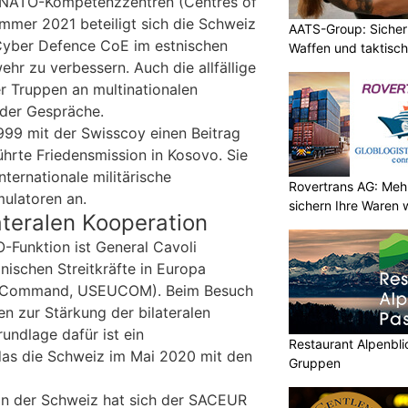
n NATO-Kompetenzzentren (Centres of
ommer 2021 beteiligt sich die Schweiz
AATS-Group: Sicherh
Cyber Defence CoE im estnischen
Waffen und taktisc
ehr zu verbessern. Auch die allfällige
r Truppen an multinationalen
der Gespräche.
1999 mit der Swisscoy einen Beitrag
hrte Friedensmission in Kosovo. Sie
nternationale militärische
Rovertrans AG: Mehr
ulatoren an.
sichern Ihre Waren 
ateralen Kooperation
-Funktion ist General Cavoli
ischen Streitkräfte in Europa
n Command, USEUCOM). Beim Besuch
n zur Stärkung der bilateralen
rundlage dafür ist ein
Restaurant Alpenbli
as die Schweiz im Mai 2020 mit den
Gruppen
in der Schweiz hat sich der SACEUR