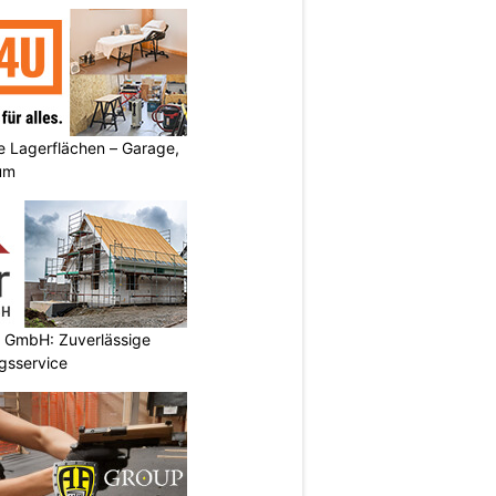
 Lagerflächen – Garage,
um
k GmbH: Zuverlässige
gsservice