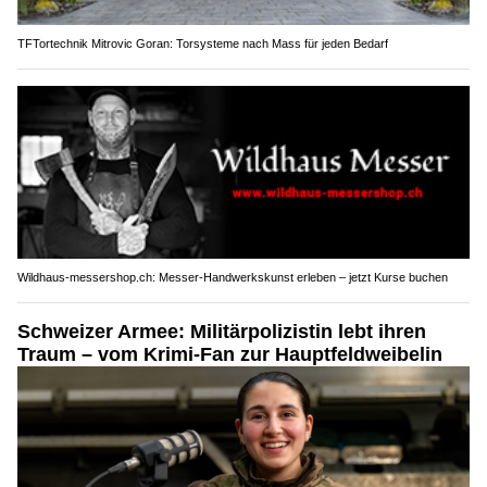
TFTortechnik Mitrovic Goran: Torsysteme nach Mass für jeden Bedarf
Wildhaus-messershop.ch: Messer-Handwerkskunst erleben – jetzt Kurse buchen
Schweizer Armee: Militärpolizistin lebt ihren
Traum – vom Krimi-Fan zur Hauptfeldweibelin