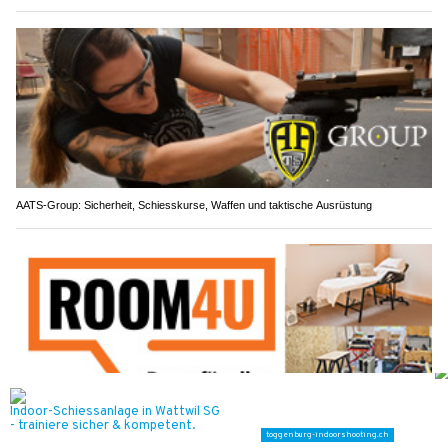
AATS-Group: Sicherheit, Schiesskurse, Waffen und taktische Ausrüstung
Room4U AG: Sichere Lagerflächen – Garage, Büro oder Hobbyraum