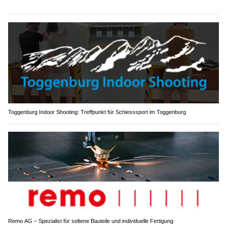
Toggenburg Indoor Shooting: Treffpunkt für Schiesssport im Toggenburg
Remo AG – Spezialist für seltene Bauteile und individuelle Fertigung