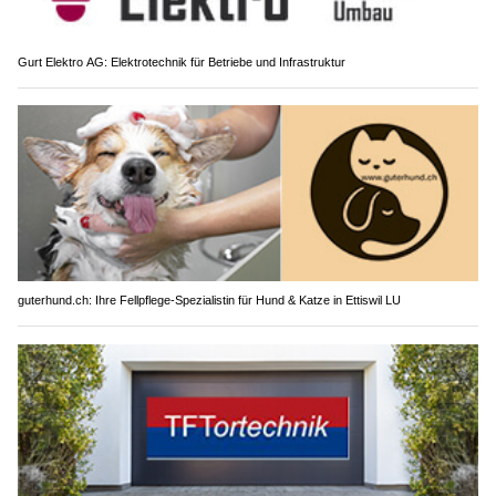
Gurt Elektro AG: Elektrotechnik für Betriebe und Infrastruktur
guterhund.ch: Ihre Fellpflege-Spezialistin für Hund & Katze in Ettiswil LU