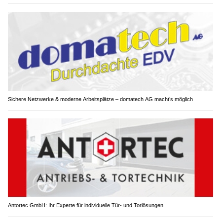
Sichere Netzwerke & moderne Arbeitsplätze – domatech AG macht’s möglich
Antortec GmbH: Ihr Experte für individuelle Tür- und Torlösungen