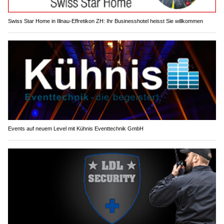
Swiss Star Home in Illnau-Effretikon ZH: Ihr Businesshotel heisst Sie willkommen
Events auf neuem Level mit Kühnis Eventtechnik GmbH