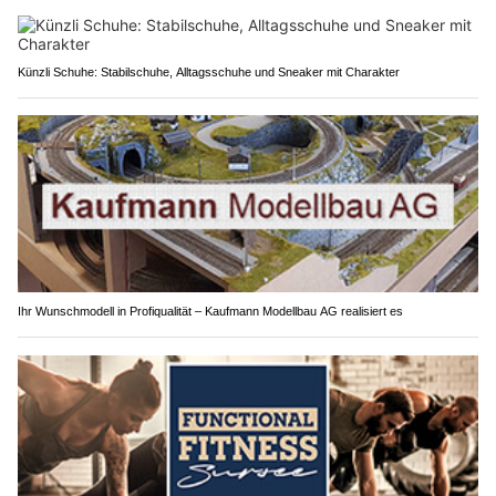
Künzli Schuhe: Stabilschuhe, Alltagsschuhe und Sneaker mit Charakter
Ihr Wunschmodell in Profiqualität – Kaufmann Modellbau AG realisiert es