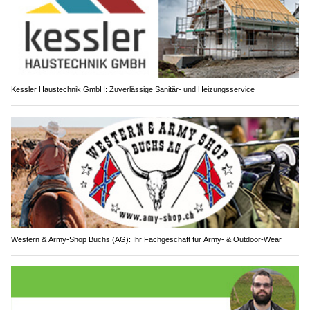
Kessler Haustechnik GmbH: Zuverlässige Sanitär- und Heizungsservice
Western & Army-Shop Buchs (AG): Ihr Fachgeschäft für Army- & Outdoor-Wear