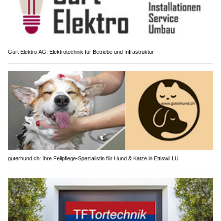
Gurt Elektro AG: Elektrotechnik für Betriebe und Infrastruktur
guterhund.ch: Ihre Fellpflege-Spezialistin für Hund & Katze in Ettiswil LU