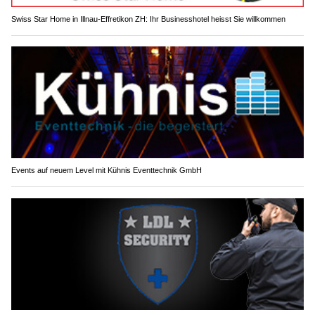
Swiss Star Home in Illnau-Effretikon ZH: Ihr Businesshotel heisst Sie willkommen
Events auf neuem Level mit Kühnis Eventtechnik GmbH