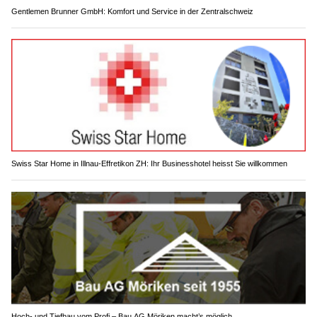
Gentlemen Brunner GmbH: Komfort und Service in der Zentralschweiz
Swiss Star Home in Illnau-Effretikon ZH: Ihr Businesshotel heisst Sie willkommen
Hoch- und Tiefbau vom Profi – Bau AG Möriken macht’s möglich