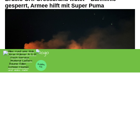
gesperrt, Armee hilft mit Super Puma
08.04.26
VON
POLIZEI.NEWS REDAKTION
In Brusio ist am Dienstagnachmittag ein Waldbrand
ausgebrochen.
Für die Löscharbeiten im Einsatz stehen mehrere