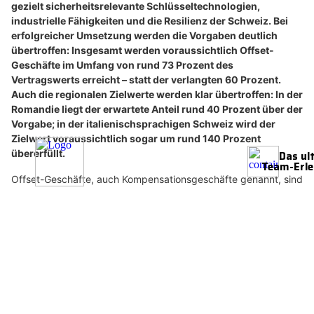
07.07.26
VON
POLIZEI.NEWS REDAKTION
armasuisse und Lockheed Martin konkretisieren mit einem
Nachtrag zur bestehenden Offset-Vereinbarung weitere
Vorhaben zur F-35A-Beschaffung
. Diese Projekte stärken
gezielt sicherheitsrelevante Schlüsseltechnologien,
industrielle Fähigkeiten und die Resilienz der Schweiz. Bei
erfolgreicher Umsetzung werden die Vorgaben deutlich
übertroffen: Insgesamt werden voraussichtlich Offset-
Geschäfte im Umfang von rund 73 Prozent des
Vertragswerts erreicht – statt der verlangten 60 Prozent.
Auch die regionalen Zielwerte werden klar übertroffen: In der
Romandie liegt der erwartete Anteil rund 40 Prozent über der
Vorgabe; in der italienischsprachigen Schweiz wird der
Zielwert voraussichtlich sogar um rund 140 Prozent
übererfüllt.
Offset-Geschäfte, auch Kompensationsgeschäfte genannt, sind
Aufträge, Projekte oder Kooperationen, die ein ausländischer