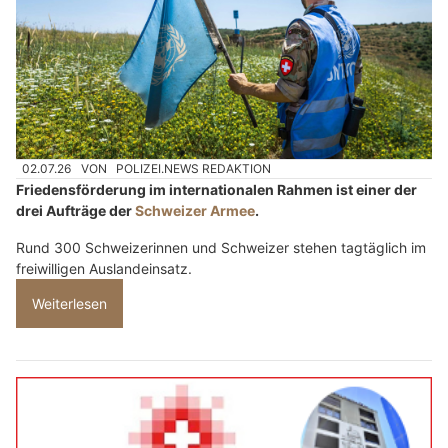
Alpine Fox Shop: Bekleidung & Equipment für Polizei, Militär, Security und Jagd
Schweizer Armee: Rund 300 Freiwillige leisten
Friedenseinsätze im Ausland
02.07.26
VON
POLIZEI.NEWS REDAKTION
Friedensförderung im internationalen Rahmen ist einer der
drei Aufträge der
Schweizer Armee
.
Rund 300 Schweizerinnen und Schweizer stehen tagtäglich im
freiwilligen Auslandeinsatz.