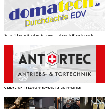
Sichere Netzwerke & moderne Arbeitsplätze – domatech AG macht’s möglich
Antortec GmbH: Ihr Experte für individuelle Tür- und Torlösungen