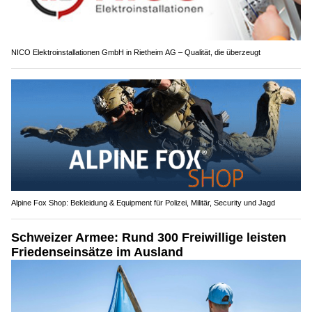
MDL-Events Laser Dream Lüscher: Faszinierende Lasershows für Ihre Events
NICO Elektroinstallationen GmbH in Rietheim AG – Qualität, die überzeugt