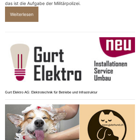
24.07.26
VON
POLIZEI.NEWS REDAKTION
Wenn die Öffentlichkeit an die
Schweizer Armee
denkt, denkt
sie oft an Panzer, Kampfjets oder Infanterie.
Weniger sichtbar sind jene Frauen und Männer, die Personen
schützen, kritische Infrastrukturen sichern, Straftaten aufklären
oder die Armee vor Spionage und Sabotage bewahren. Genau
das ist die Aufgabe der Militärpolizei.
Weiterlesen