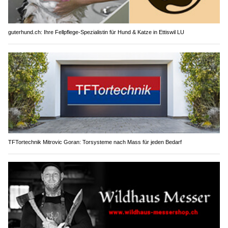
Gurt Elektro AG: Elektrotechnik für Betriebe und Infrastruktur
guterhund.ch: Ihre Fellpflege-Spezialistin für Hund & Katze in Ettiswil LU
TFTortechnik Mitrovic Goran: Torsysteme nach Mass für jeden Bedarf