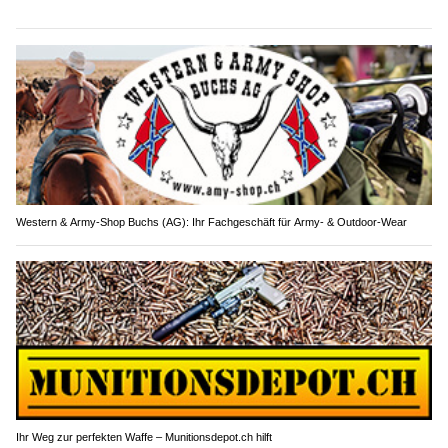
Western & Army-Shop Buchs (AG): Ihr Fachgeschäft für Army- & Outdoor-Wear
Ihr Weg zur perfekten Waffe – Munitionsdepot.ch hilft