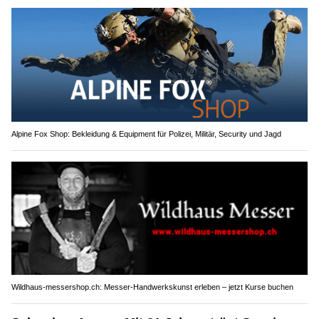
Alpine Fox Shop: Bekleidung & Equipment für Polizei, Militär, Security und Jagd
Wildhaus-messershop.ch: Messer-Handwerkskunst erleben – jetzt Kurse buchen