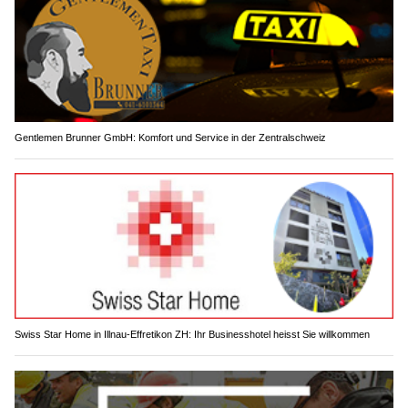
Gentlemen Brunner GmbH: Komfort und Service in der Zentralschweiz
Swiss Star Home in Illnau-Effretikon ZH: Ihr Businesshotel heisst Sie willkommen