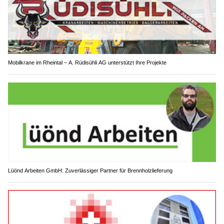
Mobilkrane im Rheintal – A. Rüdisühli AG unterstützt Ihre Projekte
Lüönd Arbeiten GmbH: Zuverlässiger Partner für Brennholzlieferung