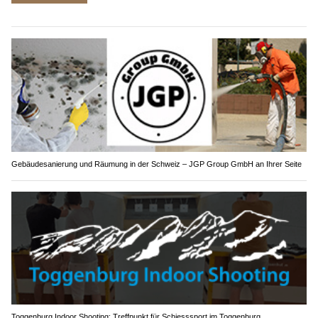
Gebäudesanierung und Räumung in der Schweiz – JGP Group GmbH an Ihrer Seite
Toggenburg Indoor Shooting: Treffpunkt für Schiesssport im Toggenburg