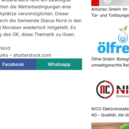
ollten die Wetterbedingungen eine
Antortec GmbH: Ihr E
kplätze verunmöglichen. Dieser
Tür- und Torlösung
ch die Gemeinde Glarus Nord in den
Monaten wiederholt mitgeteilt. Es
g des OK, diese Thematik zu lösen.
 Nord
Turks – shutterstock.com
Ölfrei GmbH: Biologi
Facebook
Whatsapp
umweltgerechte Re
r Flugbetrieb mit F/A-18
rflugplatz
KTION
 2026 findet ab dem Militärflugplatz
sbildungsmodul Inland mit
F/A-18-
NICO Elektroinstall
AG – Qualität, die 
 Emmen
mit erhöhtem Flugbetrieb