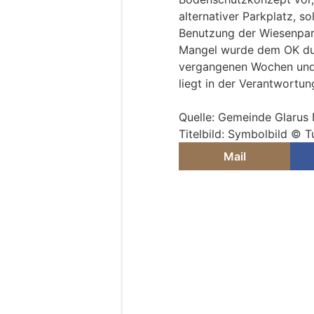
alternativer Parkplatz, s
Benutzung der Wiesenpar
Mangel wurde dem OK dur
vergangenen Wochen und 
liegt in der Verantwortun
Quelle: Gemeinde Glarus
Titelbild: Symbolbild © 
Mail
Emmen LU: Erhöhte
und PC-7 auf Militä
02.07.26
VON
POLIZEI.NEWS REDA
Vom 29. Juni bis 17. Juli
Emmen das jährliche Au
Flugzeugen
statt.
In dieser Zeit ist im
Raum