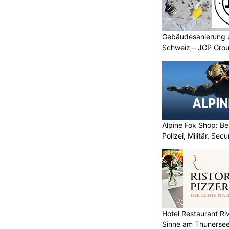
zwei Super Puma Helikopter mit ihren
satz zur Verfügung. Die
 die Direktion für Entwicklung und
Gebäudesanierung 
des Eidgenössischen Departements
Schweiz – JGP Grou
nheiten (EDA) zusammen mit dem
ment für Verteidigung,
port (VBS) koordiniert.
Alpine Fox Shop: Be
Polizei, Militär, Sec
d
Aemmer Räumungen im Einsatz: Räumung,
Reinigung und Hauswartung
Fitness
Tradition & Technik vereint – Sport- und
Sammlerwaffen bei Plüss
Hotel Restaurant Riv
Schweiz und Österreich
Sinne am Thunerse