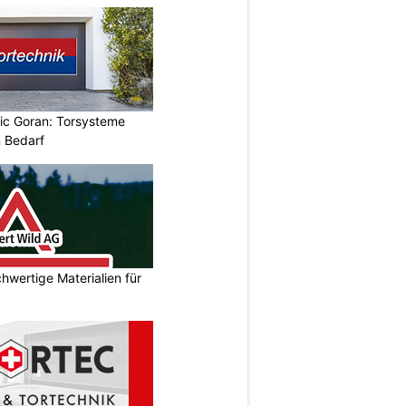
vic Goran: Torsysteme
n Bedarf
hwertige Materialien für