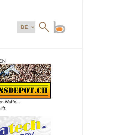
EN
en Waffe –
lft