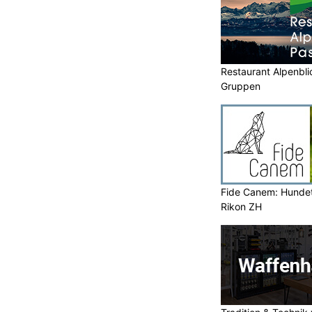
entwicklung zu rechnen.
Restaurant Alpenbli
Gruppen
Hoch- und Tiefbau vom Profi – Bau AG Möriken
macht’s möglich
ufmann
Rovertrans AG: Mehr als nur Transport – wir
sichern Ihre Waren weltweit
Fide Canem: Hundet
litärpolizistin lebt ihren
Rikon ZH
-Fan zur Hauptfeldweibelin
KTION
lte schon als Kind
Polizistin
oder
ist sie Hauptfeldweibel und
rpolizei.
urg erzählt, weshalb sie sich für die