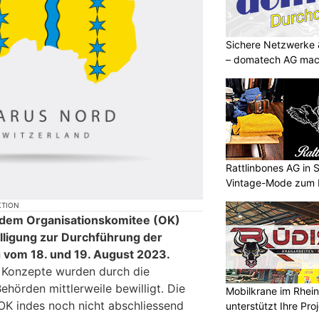
Sichere Netzwerke 
– domatech AG mach
Rattlinbones AG in 
Vintage-Mode zum
KTION
t dem Organisationskomitee (OK)
lligung zur Durchführung der
 vom 18. und 19. August 2023.
n Konzepte wurden durch die
hörden mittlerweile bewilligt. Die
Mobilkrane im Rheint
 OK indes noch nicht abschliessend
unterstützt Ihre Pro