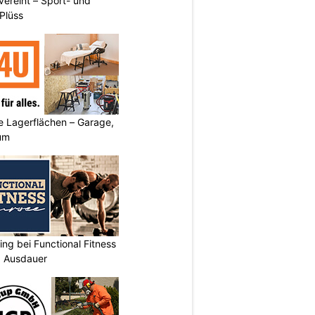
vereint – Sport- und
Plüss
 Lagerflächen – Garage,
um
ing bei Functional Fitness
d Ausdauer