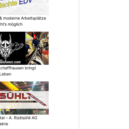
& moderne Arbeitsplätze
t’s möglich
Schaffhausen bringt
 Leben
al – A. Rüdisühli AG
jekte