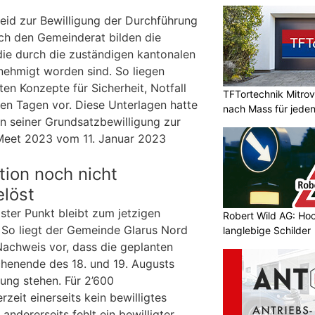
eid zur Bewilligung der Durchführung
ch den Gemeinderat bilden die
die durch die zuständigen kantonalen
nehmigt worden sind. So liegen
ten Konzepte für Sicherheit, Notfall
TFTortechnik Mitro
en Tagen vor. Diese Unterlagen hatte
nach Mass für jede
in seiner Grundsatzbewilligung zur
Meet 2023 vom 11. Januar 2023
tion noch nicht
elöst
ster Punkt bleibt zum jetzigen
Robert Wild AG: Hoc
. So liegt der Gemeinde Glarus Nord
langlebige Schilder
achweis vor, dass die geplanten
henende des 18. und 19. Augusts
ung stehen. Für 2’600
zeit einerseits kein bewilligtes
ndererseits fehlt ein bewilligter