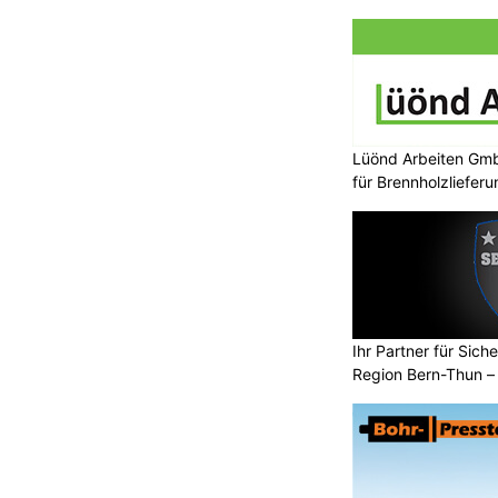
arbeit bei Luftverteidigung
KTION
r, Chef Eidgenössisches
digung, Bevölkerungsschutz und
6. Juli 2026 die österreichische
ndesverteidigung, Klaudia Tanner, zu
Lüönd Arbeiten Gmb
 in der Schweiz.
für Brennholzlieferu
 stehen die sicherheitspolitische
n neutralen Staaten sowie aktuelle
ragen.
Ihr Partner für Sich
Region Bern-Thun –
Underground Paintball: Ihre Paintball-Halle für
den besonderen Adrenalinkick in Biel BE
ria
Antortec GmbH: Ihr Experte für individuelle Tür-