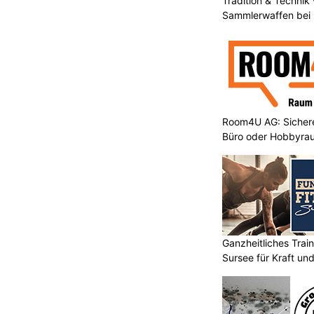
Tradition & Technik 
d warum sie ihren Beruf mit grosser
Sammlerwaffen bei 
Room4U AG: Sichere
Gurt Elektro AG: Elektrotechnik für Betriebe
nts
und Infrastruktur
Büro oder Hobbyra
ätze –
Western & Army-Shop Buchs (AG): Ihr
Fachgeschäft für Army- & Outdoor-Wear
Zwei Super Puma sollen
frankreich bekämpfen
Ganzheitliches Train
KTION
Sursee für Kraft un
 Frankreich bei der Bekämpfung der
schen Zivilschutzes stellt die