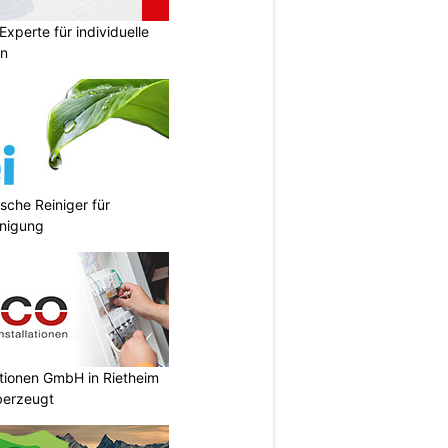
xperte für individuelle
en
sche Reiniger für
inigung
ationen GmbH in Rietheim
überzeugt