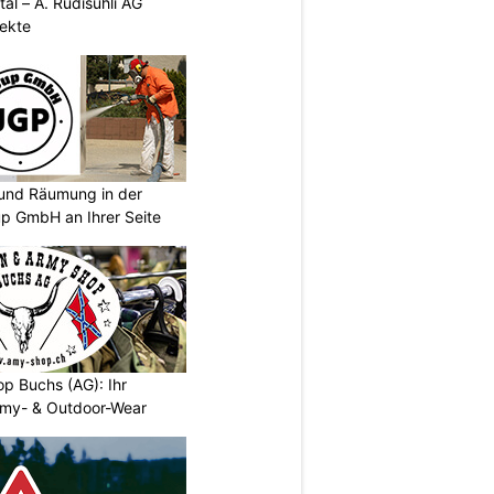
al – A. Rüdisühli AG
jekte
und Räumung in der
p GmbH an Ihrer Seite
p Buchs (AG): Ihr
rmy- & Outdoor-Wear