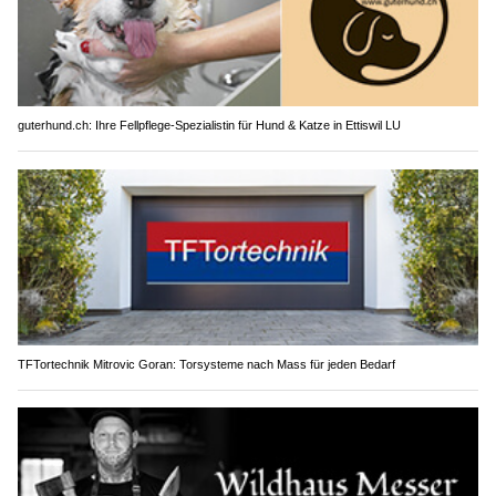
guterhund.ch: Ihre Fellpflege-Spezialistin für Hund & Katze in Ettiswil LU
TFTortechnik Mitrovic Goran: Torsysteme nach Mass für jeden Bedarf