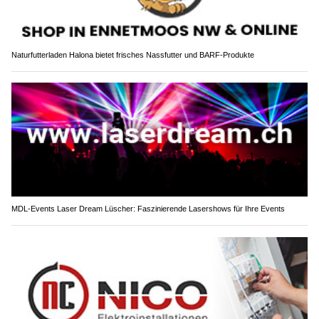
Naturfutterladen Halona bietet frisches Nassfutter und BARF-Produkte
MDL-Events Laser Dream Lüscher: Faszinierende Lasershows für Ihre Events