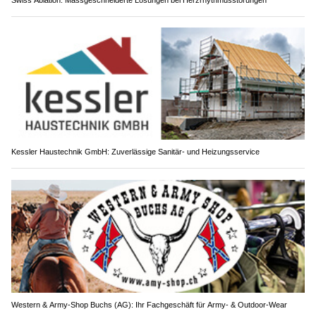
Kessler Haustechnik GmbH: Zuverlässige Sanitär- und Heizungsservice
Western & Army-Shop Buchs (AG): Ihr Fachgeschäft für Army- & Outdoor-Wear