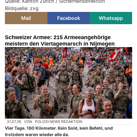
Quelle: Kanton Zürich / Sicherheitsdirektion
Bildquelle: zvg
Mail
Facebook
Whatsapp
Schweizer Armee: 215 Armeeangehörige
meistern den Viertagemarsch in Nijmegen
31.07.26
VON
POLIZEI.NEWS REDAKTION
Vier Tage. 160 Kilometer. Kein Sold, kein Befehl, und
trotzdem waren wieder alle da.