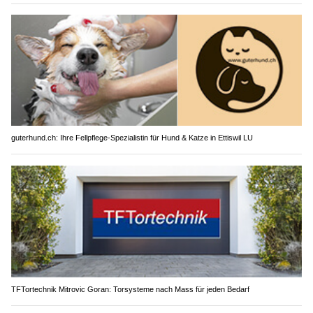
guterhund.ch: Ihre Fellpflege-Spezialistin für Hund & Katze in Ettiswil LU
TFTortechnik Mitrovic Goran: Torsysteme nach Mass für jeden Bedarf