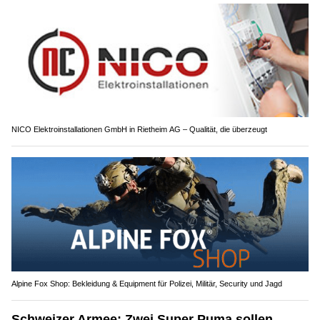
NICO Elektroinstallationen GmbH in Rietheim AG – Qualität, die überzeugt
Alpine Fox Shop: Bekleidung & Equipment für Polizei, Militär, Security und Jagd
Schweizer Armee: Zwei Super Puma sollen