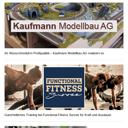
Ihr Wunschmodell in Profiqualität – Kaufmann Modellbau AG realisiert es
Ganzheitliches Training bei Functional Fitness Sursee für Kraft und Ausdauer