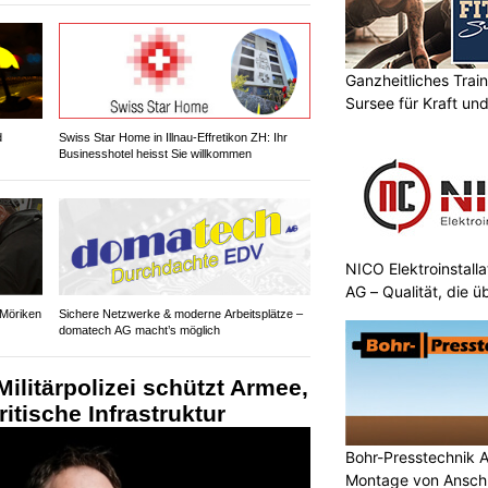
Ganzheitliches Train
Sursee für Kraft un
d
Swiss Star Home in Illnau-Effretikon ZH: Ihr
Businesshotel heisst Sie willkommen
NICO Elektroinstall
AG – Qualität, die 
 Möriken
Sichere Netzwerke & moderne Arbeitsplätze –
domatech AG macht’s möglich
ilitärpolizei schützt Armee,
itische Infrastruktur
Bohr-Presstechnik 
Montage von Anschl