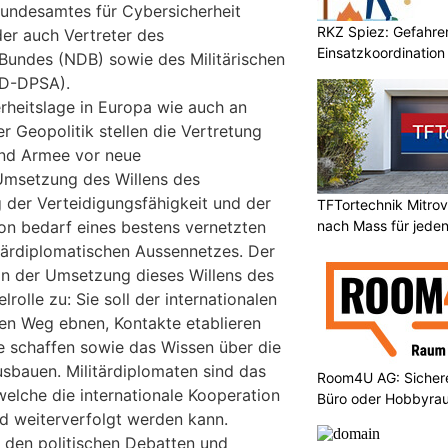
Bundesamtes für Cybersicherheit
RKZ Spiez: Gefahr
der auch Vertreter des
Einsatzkoordination
Bundes (NDB) sowie des Militärischen
ND-DPSA).
rheitslage in Europa wie auch an
 Geopolitik stellen die Vertretung
und Armee vor neue
Umsetzung des Willens des
 der Verteidigungsfähigkeit und der
TFTortechnik Mitro
nach Mass für jede
ion bedarf eines bestens vernetzten
itärdiplomatischen Aussennetzes. Der
in der Umsetzung dieses Willens des
rolle zu: Sie soll der internationalen
en Weg ebnen, Kontakte etablieren
 schaffen sowie das Wissen über die
usbauen. Militärdiplomaten sind das
Room4U AG: Sichere
welche die internationale Kooperation
Büro oder Hobbyra
d weiterverfolgt werden kann.
u den politischen Debatten und