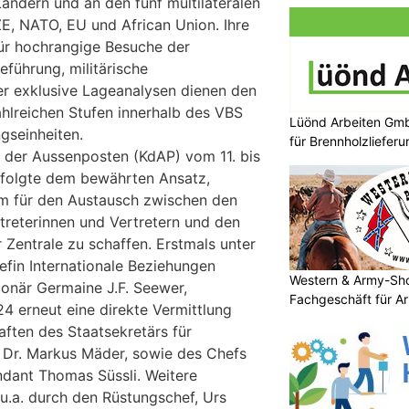
ändern und an den fünf multilateralen
, NATO, EU und African Union. Ihre
für hochrangige Besuche der
führung, militärische
r exklusive Lageanalysen dienen den
hlreichen Stufen innerhalb des VBS
Lüönd Arbeiten Gmb
gseinheiten.
für Brennholzlieferu
z der Aussenposten (KdAP) vom 11. bis
 folgte dem bewährten Ansatz,
rm für den Austausch zwischen den
rtreterinnen und Vertretern und den
 Zentrale zu schaffen. Erstmals unter
efin Internationale Beziehungen
Western & Army-Sho
sionär Germaine J.F. Seewer,
Fachgeschäft für A
4 erneut eine direkte Vermittlung
aften des Staatsekretärs für
, Dr. Markus Mäder, sowie des Chefs
ant Thomas Süssli. Weitere
 u.a. durch den Rüstungschef, Urs