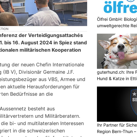
Ölfrei GmbH: Biologi
umweltgerechte Re
KTION
nferenz der Verteidigungsattachés
1. bis 16. August 2024 in Spiez stand
tionalen militärischen Kooperation
tung der neuen Chefin Internationale
(IB V), Divisionär Germaine J.F.
guterhund.ch: Ihre F
Hund & Katze in Etti
Leistungsbezüger aus VBS, Armee und
len aktuelle Herausforderungen für
rten Bedürfnisse an die
 Aussennetz besteht aus
litärvertretern und Militärberatern.
ie bi- und multilateralen Interessen
Ihr Partner für Sich
riert in die schweizerischen
Region Bern-Thun –