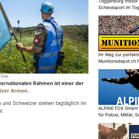
Toggenburg Indoor S
Schiesssport im To
Ihr Weg zur perfekt
Munitionsdepot.ch hi
KTION
ternationalen Rahmen ist einer der
izer Armee
.
 und Schweizer stehen tagtäglich im
ALPINE FOX GmbH: 
z.
für Polizei, Militär,