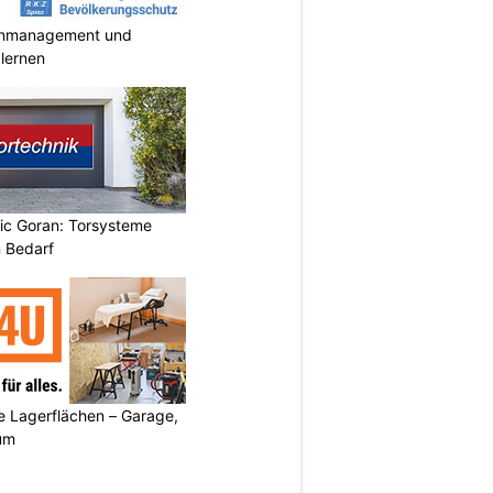
enmanagement und
 lernen
vic Goran: Torsysteme
n Bedarf
 Lagerflächen – Garage,
um