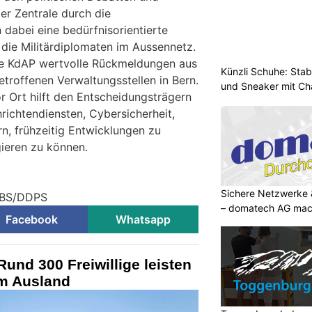
r Zentrale durch die
 dabei eine bedürfnisorientierte
die Militärdiplomaten im Aussennetz.
e KdAP wertvolle Rückmeldungen aus
Künzli Schuhe: Stab
troffenen Verwaltungsstellen in Bern.
und Sneaker mit Ch
or Ort hilft den Entscheidungsträgern
hrichtendiensten, Cybersicherheit,
n, frühzeitig Entwicklungen zu
ieren zu können.
Sichere Netzwerke 
 VBS/DDPS
– domatech AG mach
Facebook
Whatsapp
und 300 Freiwillige leisten
im Ausland