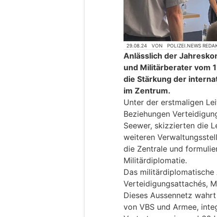
29.08.24
VON
POLIZEI.NEWS REDA
Anlässlich der Jahresko
und Militärberater vom 1
die Stärkung der interna
im Zentrum.
Unter der erstmaligen Lei
Beziehungen Verteidigung 
Seewer, skizzierten die 
weiteren Verwaltungsstel
die Zentrale und formulie
Militärdiplomatie.
Das militärdiplomatische
Verteidigungsattachés, Mi
Dieses Aussennetz wahrt d
von VBS und Armee, integ