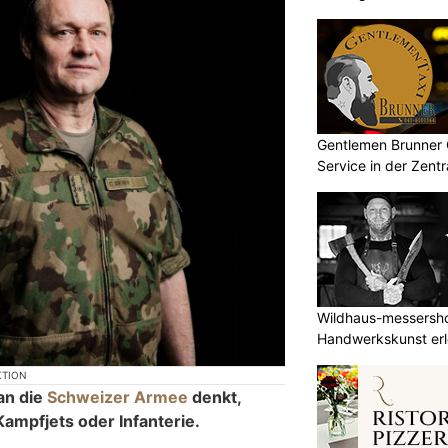
Gentlemen Brunner
Service in der Zent
Wildhaus-messersho
Handwerkskunst erle
buchen
KTION
an die
Schweizer Armee
denkt,
Kampfjets oder Infanterie.