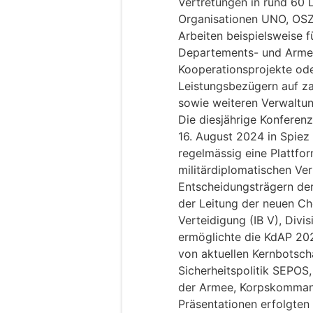
Vertretungen in rund 60 L
Organisationen UNO, OSZE
Arbeiten beispielsweise 
Departements- und Armee
Kooperationsprojekte ode
Leistungsbezügern auf za
sowie weiteren Verwaltun
Die diesjährige Konferen
16. August 2024 in Spiez
regelmässig eine Plattfo
militärdiplomatischen Ve
Entscheidungsträgern der
der Leitung der neuen Ch
Verteidigung (IB V), Divi
ermöglichte die KdAP 202
von aktuellen Kernbotsch
Sicherheitspolitik SEPOS
der Armee, Korpskommand
Präsentationen erfolgten