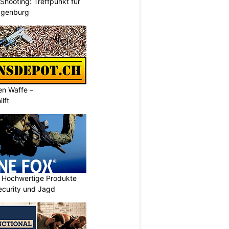
hooting: Treffpunkt für
ggenburg
en Waffe –
lft
Hochwertige Produkte
 Security und Jagd