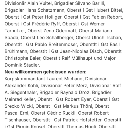
Divisionär Alain Vuitel, Brigadier Silvano Barilli,
Brigadier Hans Schatzmann, Oberst i Gst Hubert Bittel,
Oberst i Gst Peter Holliger, Oberst i Gst Fabien Rebort,
Oberst i Gst Frédéric Ryff, Oberst i Gst Werner
Tarnutzer, Oberst Zeno Odermatt, Oberst Mariano
Spada, Oberst Leo Schallberger, Oberst Ulrich Tschan,
Oberstlt i Gst Pablo Breitenmoser, Oberstlt i Gst Basil
Brühlmann, Oberstlt i Gst Jean-Nicolas Disch, Oberstlt
Christophe Baier, Oberstlt Ralf Müllhaupt und Major
Dominik Stadler.
Neu willkommen geheissen wurden:
Korpskommandant Laurent Michaud, Divisionär
Alexander Kohli, Divisionär Peter Merz, Divisionär Rolf
A. Siegenthaler, Brigadier Raynald Droz, Brigadier
Meinrad Keller, Oberst i Gst Robert Eyer, Oberst i Gst
Srecko Wicki, Oberst i Gst Markus Thöni, Oberst
Pascal Erni, Oberst Cédric Ruckli, Oberst Robert
Tischhauser, Oberstlt i Gst Patrick Hofstetter, Oberstlt
i Gst Pirmin Knüsel, Oberstlt Thomas Hügli, Oberstlt