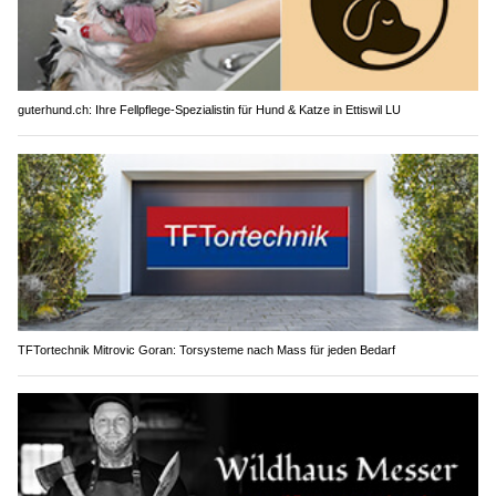
guterhund.ch: Ihre Fellpflege-Spezialistin für Hund & Katze in Ettiswil LU
TFTortechnik Mitrovic Goran: Torsysteme nach Mass für jeden Bedarf