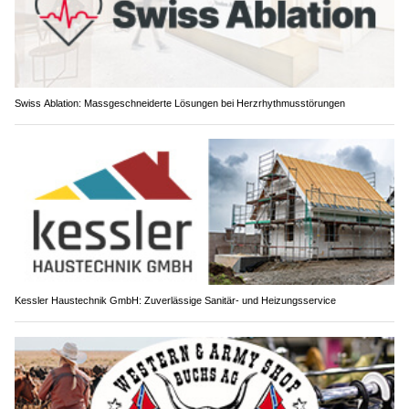
Swiss Ablation: Massgeschneiderte Lösungen bei Herzrhythmusstörungen
Kessler Haustechnik GmbH: Zuverlässige Sanitär- und Heizungsservice