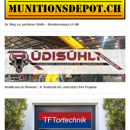
Ihr Weg zur perfekten Waffe – Munitionsdepot.ch hilft
Mobilkrane im Rheintal – A. Rüdisühli AG unterstützt Ihre Projekte