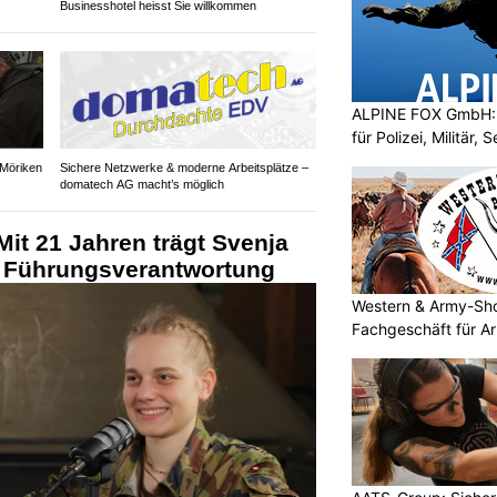
Businesshotel heisst Sie willkommen
ALPINE FOX GmbH: 
für Polizei, Militär,
 Möriken
Sichere Netzwerke & moderne Arbeitsplätze –
domatech AG macht’s möglich
it 21 Jahren trägt Svenja
 Führungsverantwortung
Western & Army-Sho
Fachgeschäft für A