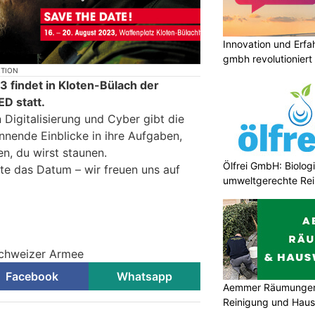
Innovation und Erfah
gmbh revolutioniert
KTION
 findet in Kloten-Bülach der
 statt.
Digitalisierung und Cyber gibt die
nende Einblicke in ihre Aufgaben,
n, du wirst staunen.
Ölfrei GmbH: Biologi
ute das Datum – wir freuen uns auf
umweltgerechte Re
Schweizer Armee
Facebook
Whatsapp
Aemmer Räumungen 
Reinigung und Hau