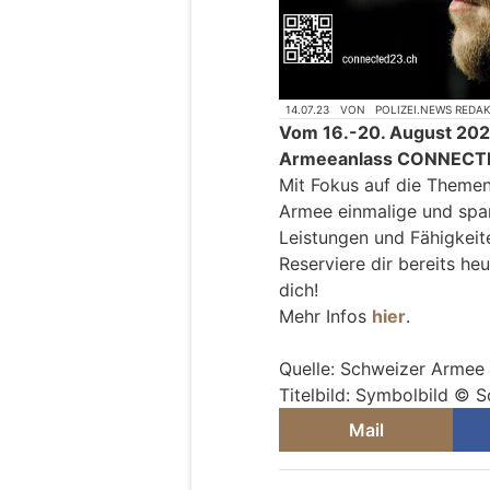
14.07.23
VON
POLIZEI.NEWS REDA
Vom 16.-20. August 2023
Armeeanlass CONNECTED
Mit Fokus auf die Themen 
Armee einmalige und span
Leistungen und Fähigkeite
Reserviere dir bereits he
dich!
Mehr Infos
hier
.
Quelle: Schweizer Armee
Titelbild: Symbolbild © 
Mail