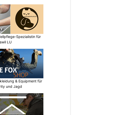
ellpflege-Spezialistin für
swil LU
kleidung & Equipment für
urity und Jagd