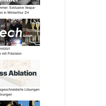
mmer: Exklusive Vespa-
en in Winterthur ZH
stützt
e mit Präzision
ssgeschneiderte Lösungen
törungen