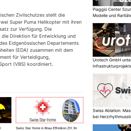
Piaggio Center Szu
schen Zivilschutzes stellt die
Modelle und Rarität
zwei Super Puma Helikopter mit ihren
satz zur Verfügung. Die
 die Direktion für Entwicklung und
des Eidgenössischen Departements
nheiten (EDA) zusammen mit dem
ment für Verteidigung,
Urotech GmbH unter
port (VBS) koordiniert.
Infrastrukturprojekt
Swiss Ablation: Ma
bei Herzrhythmuss
d
Swiss Star Home in Illnau-Effretikon ZH: Ihr