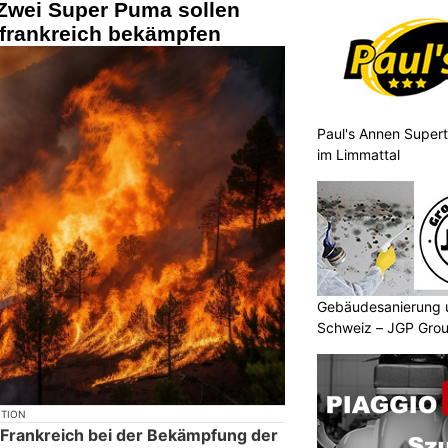
Zwei Super Puma sollen
frankreich bekämpfen
Paul's Annen Supert
im Limmattal
Gebäudesanierung 
Schweiz – JGP Grou
KTION
 Frankreich bei der Bekämpfung der