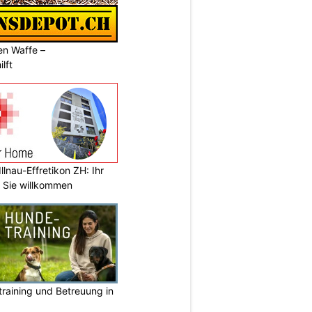
en Waffe –
lft
llnau-Effretikon ZH: Ihr
t Sie willkommen
raining und Betreuung in