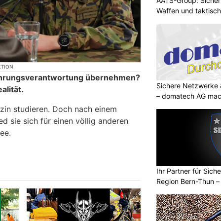
AATS-Group: Sicherh
Waffen und taktisc
KTION
Führungsverantwortung übernehmen?
Sichere Netzwerke 
lität.
– domatech AG mach
izin studieren. Doch nach einem
ed sie sich für einen völlig anderen
ee.
Ihr Partner für Sich
Region Bern-Thun –