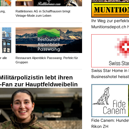
ung,
Rattlinbones AG in Schaffhausen bringt
Vintage-Mode zum Leben
Ihr Weg zur perfekt
Munitionsdepot.ch hi
 alle
Restaurant Alpenblick Passwang: Perfekt für
Gruppen
Swiss Star Home in I
Businesshotel heiss
litärpolizistin lebt ihren
-Fan zur Hauptfeldweibelin
Fide Canem: Hundet
Rikon ZH