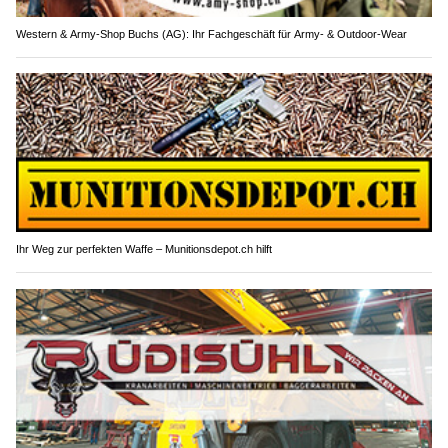
Western & Army-Shop Buchs (AG): Ihr Fachgeschäft für Army- & Outdoor-Wear
Ihr Weg zur perfekten Waffe – Munitionsdepot.ch hilft