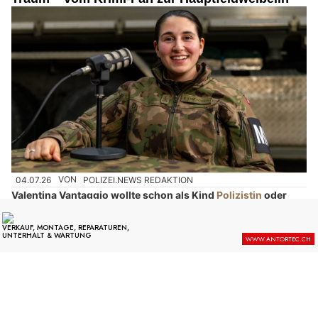
04.07.26
VON
POLIZEI.NEWS REDAKTION
Valentina Vantaggio wollte schon als Kind
Polizistin
oder
Soldatin werden – heute ist sie Hauptfeldweibel und
Unteroffizierin der Militärpolizei.
Die 24-Jährige aus Neuenburg erzählt, weshalb sie sich für die
Armee
entschieden hat und warum sie ihren Beruf mit grosser
Leidenschaft ausübt.
Weiterlesen