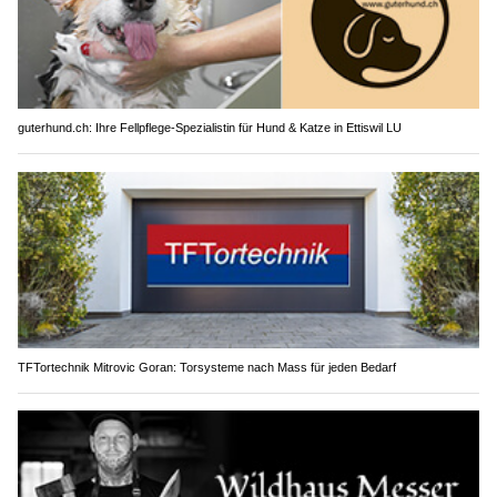
guterhund.ch: Ihre Fellpflege-Spezialistin für Hund & Katze in Ettiswil LU
TFTortechnik Mitrovic Goran: Torsysteme nach Mass für jeden Bedarf