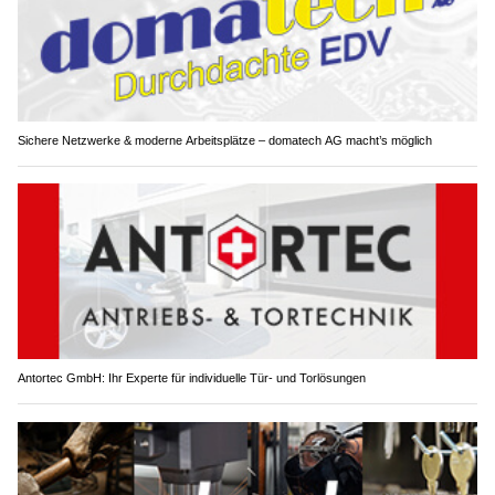
Sichere Netzwerke & moderne Arbeitsplätze – domatech AG macht’s möglich
Antortec GmbH: Ihr Experte für individuelle Tür- und Torlösungen