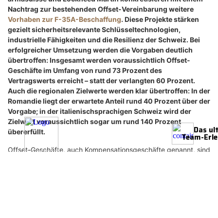
Nachtrag zur bestehenden Offset-Vereinbarung weitere
Vorhaben zur F-35A-Beschaffung
. Diese Projekte stärken
gezielt sicherheitsrelevante Schlüsseltechnologien,
industrielle Fähigkeiten und die Resilienz der Schweiz. Bei
erfolgreicher Umsetzung werden die Vorgaben deutlich
übertroffen: Insgesamt werden voraussichtlich Offset-
Geschäfte im Umfang von rund 73 Prozent des
Vertragswerts erreicht – statt der verlangten 60 Prozent.
Auch die regionalen Zielwerte werden klar übertroffen: In der
Romandie liegt der erwartete Anteil rund 40 Prozent über der
Vorgabe; in der italienischsprachigen Schweiz wird der
Zielwert voraussichtlich sogar um rund 140 Prozent
übererfüllt.
Offset-Geschäfte, auch Kompensationsgeschäfte genannt, sind
Aufträge, Projekte oder Kooperationen, die ein ausländischer
Lieferant im Rahmen einer Beschaffung mit Unternehmen,
Hochschulen oder Forschungspartnern in der Schweiz umsetzt.
Im Offset-Register sind im Zusammenhang mit der
Beschaffung des neuen Kampfflugzeugs F-35A per 30. Juni
2026 bereits Geschäfte im Wert von 1,03 Milliarden US-Dollar