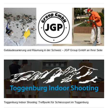
Gebäudesanierung und Räumung in der Schweiz – JGP Group GmbH an Ihrer Seite
Toggenburg Indoor Shooting: Treffpunkt für Schiesssport im Toggenburg