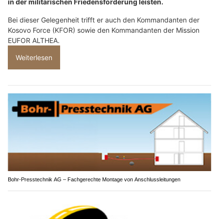
02.07.26
VON
POLIZEI.NEWS REDAKTION
Am 2. und 3. Juli 2026 besucht der Chef der Armee,
Korpskommandant Benedikt Roos, die Armeeangehörigen,
die in Kosovo und in Bosnien und Herzegowina einen Einsatz
in der militärischen Friedensförderung leisten.
Bei dieser Gelegenheit trifft er auch den Kommandanten der
Kosovo Force (KFOR) sowie den Kommandanten der Mission
EUFOR ALTHEA.
Weiterlesen