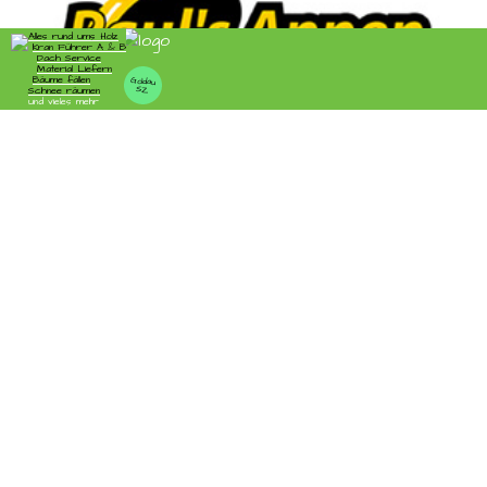
Bohr-Presstechnik AG – Fachgerechte Montage von Anschlussleitungen
Paul's Annen Supertaxi: Komfortable Mobilität im Limmattal