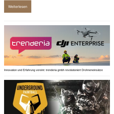
02.07.26
VON
POLIZEI.NEWS REDAKTION
Friedensförderung im internationalen Rahmen ist einer der
drei Aufträge der
Schweizer Armee
.
Rund 300 Schweizerinnen und Schweizer stehen tagtäglich im
freiwilligen Auslandeinsatz.
Weiterlesen
Innovation und Erfahrung vereint: trenderia gmbh revolutioniert Drohneneinsätze