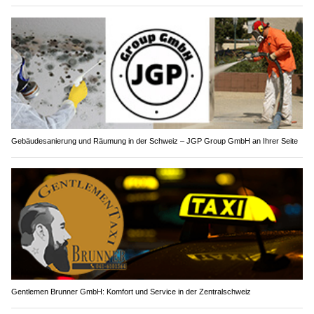
Gebäudesanierung und Räumung in der Schweiz – JGP Group GmbH an Ihrer Seite
Gentlemen Brunner GmbH: Komfort und Service in der Zentralschweiz