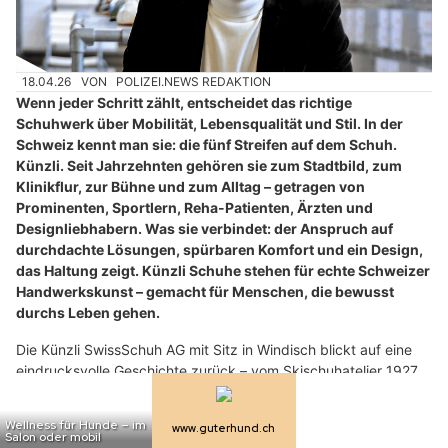
18.04.26
VON
POLIZEI.NEWS REDAKTION
Wenn jeder Schritt zählt, entscheidet das richtige
Schuhwerk über Mobilität, Lebensqualität und Stil. In der
Schweiz kennt man sie: die fünf Streifen auf dem Schuh.
Künzli. Seit Jahrzehnten gehören sie zum Stadtbild, zum
Klinikflur, zur Bühne und zum Alltag – getragen von
Prominenten, Sportlern, Reha-Patienten, Ärzten und
Designliebhabern. Was sie verbindet: der Anspruch auf
durchdachte Lösungen, spürbaren Komfort und ein Design,
das Haltung zeigt. Künzli Schuhe stehen für echte Schweizer
Handwerkskunst – gemacht für Menschen, die bewusst
durchs Leben gehen.
Die Künzli SwissSchuh AG mit Sitz in Windisch blickt auf eine
eindrucksvolle Geschichte zurück – vom Skischuhatelier 1927
zum führenden Anbieter innovativer Stabilschuhe. Die
ikonischen fünf Streifen, früher Patentschnürung, heute als
stilbildendes Markenzeichen, stehen für Qualität und Charakter.