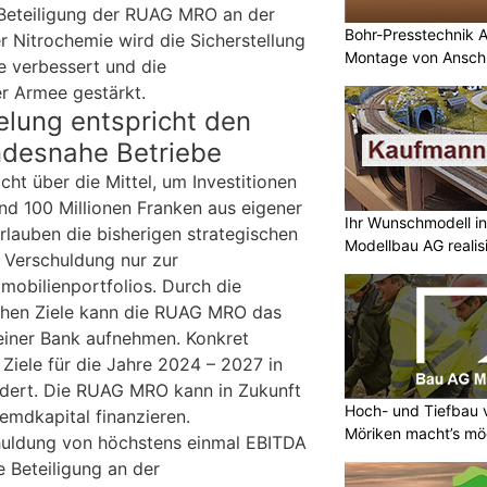
 Beteiligung der RUAG MRO an der
Bohr-Presstechnik 
r Nitrochemie wird die Sicherstellung
Montage von Anschl
e verbessert und die
er Armee gestärkt.
lung entspricht den
desnahe Betriebe
ht über die Mittel, um Investitionen
und 100 Millionen Franken aus eigener
Ihr Wunschmodell in
rlauben die bisherigen strategischen
Modellbau AG realisi
 Verschuldung nur zur
mobilienportfolios. Durch die
chen Ziele kann die RUAG MRO das
 einer Bank aufnehmen. Konkret
Ziele für die Jahre 2024 – 2027 in
ändert. Die RUAG MRO kann in Zukunft
Hoch- und Tiefbau 
emdkapital finanzieren.
Möriken macht’s mö
chuldung von höchstens einmal EBITDA
e Beteiligung an der