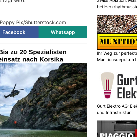
efragt wird.
Swiss Ablation: Ma
bei Herzrhythmuss
Poppy Pix/Shutterstock.com
Facebook
Whatsapp
is zu 20 Spezialisten
Ihr Weg zur perfekt
einsatz nach Korsika
Munitionsdepot.ch hi
Gurt Elektro AG: Ele
und Infrastruktur