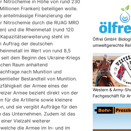
er Nitrochemie in Höhe von rund 230
Millionen Franken) beteiligen wolle.
 anteilmässige Finanzierung der
er Nitrochemie durch die RUAG MRO
en) und die Rheinmetall (rund 120
 Kapazitätserweiterung steht im
Ölfrei GmbH: Biologi
 Auftrag der deutschen
umweltgerechte Re
heinmetall im Wert von rund 8,5
r seit dem Beginn des Ukraine-Kriegs
schen Raum anhaltend
Nachfrage nach Munition und
sentieller Bestandteil von Munition.
atzfähigkeit der Armee eines der
Western & Army-Sho
weizer Armee bezieht direkt von der
Fachgeschäft für A
 für die Artillerie sowie kleinere
n, und sie vergibt Aufträge für den
n das Unternehmen. Zudem ist das
 einer Vielzahl weiterer
 welche die Armee im In- und im