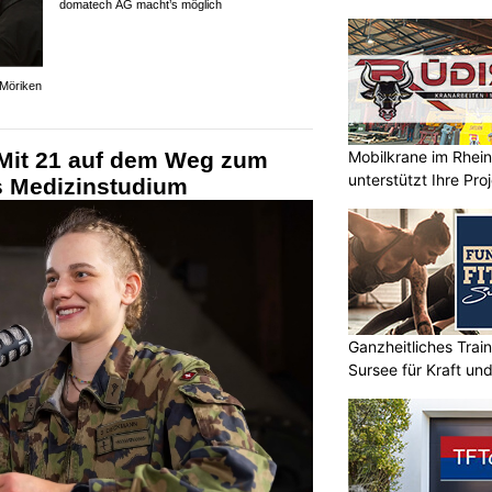
 Möriken
Sichere Netzwerke & moderne Arbeitsplätze –
domatech AG macht’s möglich
Mit 21 auf dem Weg zum
Mobilkrane im Rheint
unterstützt Ihre Pro
ns Medizinstudium
Ganzheitliches Train
Sursee für Kraft un