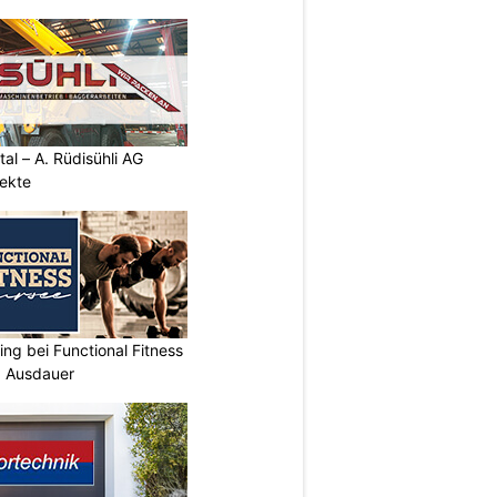
al – A. Rüdisühli AG
jekte
ing bei Functional Fitness
d Ausdauer