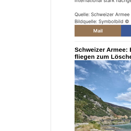
international stark nachg
Quelle: Schweizer Armee
Bildquelle: Symbolbild ©
Mail
Schweizer Armee: B
fliegen zum Lösch