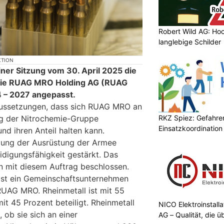
Robert Wild AG: Hoc
langlebige Schilder
KTION
ner Sitzung vom 30. April 2025 die
r die RUAG MRO Holding AG (RUAG
 – 2027 angepasst.
raussetzungen, dass sich RUAG MRO an
RKZ Spiez: Gefahr
ng der Nitrochemie-Gruppe
Einsatzkoordination
und ihren Anteil halten kann.
llung der Ausrüstung der Armee
idigungsfähigkeit gestärkt. Das
n mit diesem Auftrag beschlossen.
ist ein Gemeinschaftsunternehmen
RUAG MRO. Rheinmetall ist mit 55
t 45 Prozent beteiligt. Rheinmetall
NICO Elektroinstall
ob sie sich an einer
AG – Qualität, die 