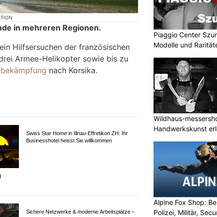
KTION
nde in mehreren Regionen.
Piaggio Center Szu
Modelle und Rarität
ein Hilfsersuchen der französischen
rei Armee-Helikopter sowie bis zu
ndbekämpfung
nach Korsika.
Wildhaus-messersho
Handwerkskunst erle
buchen
d
Swiss Star Home in Illnau-Effretikon ZH: Ihr
Businesshotel heisst Sie willkommen
Alpine Fox Shop: Be
Polizei, Militär, Sec