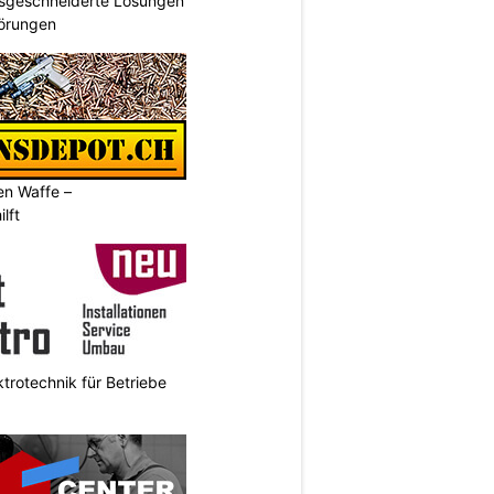
ssgeschneiderte Lösungen
törungen
en Waffe –
lft
ktrotechnik für Betriebe