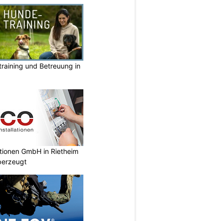
raining und Betreuung in
ationen GmbH in Rietheim
überzeugt