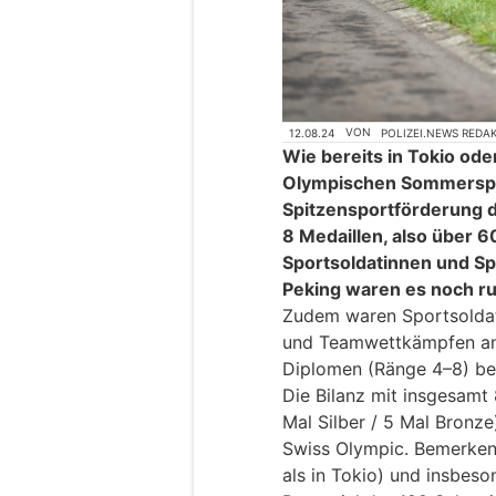
12.08.24
VON
POLIZEI.NEWS REDA
Wie bereits in Tokio ode
Olympischen Sommerspiel
Spitzensportförderung d
8 Medaillen, also über 
Sportsoldatinnen und Sp
Peking waren es noch ru
Zudem waren Sportsoldat
und Teamwettkämpfen an
Diplomen (Ränge 4–8) bet
Die Bilanz mit insgesamt 
Mal Silber / 5 Mal Bronz
Swiss Olympic. Bemerken
als in Tokio) und insbeso