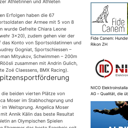
zer Athletinnen und Athleten
den Erfolgen haben die 67
ortsoldaten der Armee mit 5 von 8
in wurde Gefreite Chiara Leone
wehr 3×20), zudem gehen vier der
Fide Canem: Hundet
f das Konto von Sportsoldatinnen und
Rikon ZH
Audrey Gogniat, Sportschiessen –
Roman Mityukov, Schwimmen – 200m
Röösli zusammen mit Andrin Gulich,
ite Zoé Claessens, BMX Racing).
pitzensportförderung
NICO Elektroinstall
die beiden vierten Plätze von
AG – Qualität, die 
elica Moser im Stabhochsprung und
 im Weitsprung. Angelica Moser
mit Annik Kälin das beste Resultat
hletin an Olympischen Spielen
n Ehammer das beste Ergebnis seit