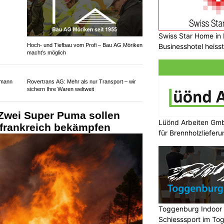
Swiss Star Home in I
Hoch- und Tiefbau vom Profi – Bau AG Möriken
Businesshotel heiss
macht’s möglich
Lüönd Arbeiten Gmb
ufmann
Rovertrans AG: Mehr als nur Transport – wir
für Brennholzlieferu
sichern Ihre Waren weltweit
Zwei Super Puma sollen
frankreich bekämpfen
Toggenburg Indoor S
Schiesssport im To