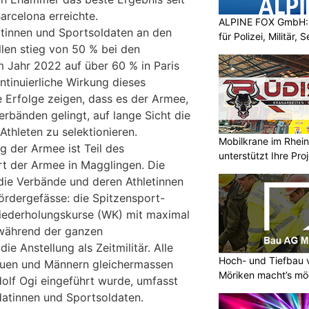
arcelona erreichte.
ALPINE FOX GmbH: 
atinnen und Sportsoldaten an den
für Polizei, Militär,
len stieg von 50 % bei den
m Jahr 2022 auf über 60 % in Paris
ntinuierliche Wirkung dieses
e Erfolge zeigen, dass es der Armee,
rbänden gelingt, auf lange Sicht die
Athleten zu selektionieren.
Mobilkrane im Rheint
g der Armee ist Teil des
unterstützt Ihre Pro
 der Armee in Magglingen. Die
die Verbände und deren Athletinnen
ördergefässe: die Spitzensport-
Wiederholungskurse (WK) mit maximal
 während der ganzen
ie Anstellung als Zeitmilitär. Alle
Hoch- und Tiefbau 
auen und Männern gleichermassen
Möriken macht’s mö
olf Ogi eingeführt wurde, umfasst
atinnen und Sportsoldaten.