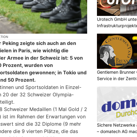
Urotech GmbH unter
Infrastrukturprojekt
KTION
r Peking zeigte sich auch an den
en in Paris, wie wichtig die
er Armee in der Schweiz ist: 5 von
60 Prozent, wurden von
ortsoldaten gewonnen; in Tokio und
Gentlemen Brunner
Service in der Zent
nd 50 Prozent.
innen und Sportsoldaten in Einzel-
 20 der 32 Schweizer Olympia-
eiligt.
8 Schweizer Medaillen (1 Mal Gold / 2
e) ist im Rahmen der Erwartungen von
swert sind die 32 Diplome (9 mehr
Sichere Netzwerke 
ndere die 9 vierten Plätze, die das
– domatech AG mach