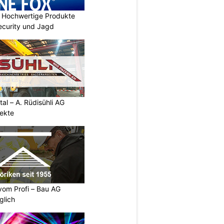
Hochwertige Produkte
 Security und Jagd
al – A. Rüdisühli AG
jekte
vom Profi – Bau AG
glich