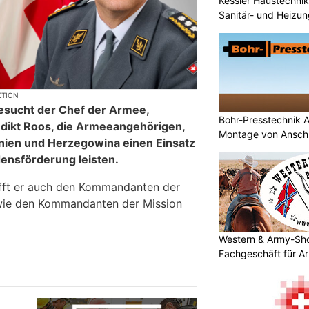
Kessler Haustechni
Sanitär- und Heizun
KTION
besucht der Chef der Armee,
Bohr-Presstechnik 
ikt Roos, die Armeeangehörigen,
Montage von Anschl
snien und Herzegowina einen Einsatz
edensförderung leisten.
rifft er auch den Kommandanten der
wie den Kommandanten der Mission
Western & Army-Sho
Fachgeschäft für A