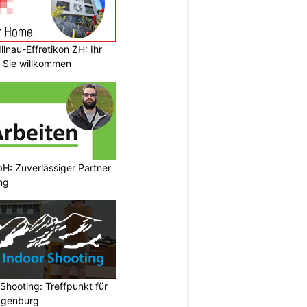
llnau-Effretikon ZH: Ihr
t Sie willkommen
H: Zuverlässiger Partner
ng
hooting: Treffpunkt für
ggenburg