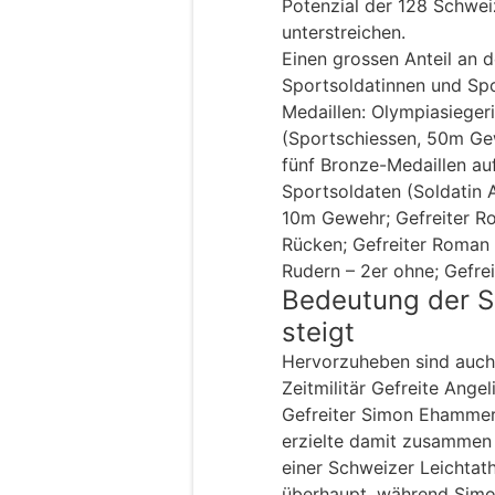
Potenzial der 128 Schwei
unterstreichen.
Einen grossen Anteil an 
Sportsoldatinnen und Sp
Medaillen: Olympiasieger
(Sportschiessen, 50m Ge
fünf Bronze-Medaillen au
Sportsoldaten (Soldatin 
10m Gewehr; Gefreiter 
Rücken; Gefreiter Roman 
Rudern – 2er ohne; Gefre
Bedeutung der S
steigt
Hervorzuheben sind auch 
Zeitmilitär Gefreite Ang
Gefreiter Simon Ehammer
erzielte damit zusammen 
einer Schweizer Leichtat
überhaupt, während Simo