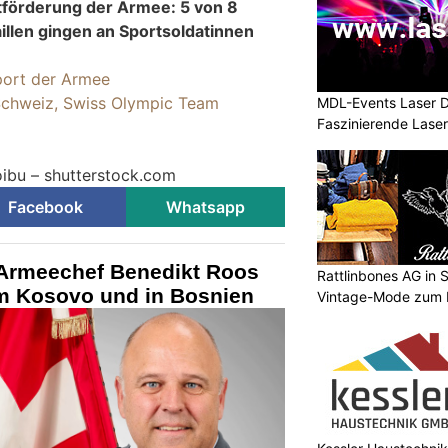
tförderung der Armee: 5 von 8
llen gingen an Sportsoldatinnen
ort der Armee
Schweiz, Swiss Olympic Team
MDL-Events Laser 
Faszinierende Laser
oibu – shutterstock.com
Facebook
Whatsapp
Armeechef Benedikt Roos
Rattlinbones AG in 
m Kosovo und in Bosnien
Vintage-Mode zum