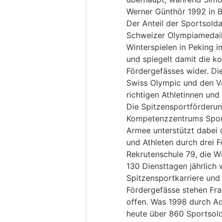
Werner Günthör 1992 in B
Der Anteil der Sportsold
Schweizer Olympiamedail
Winterspielen in Peking i
und spiegelt damit die ko
Fördergefässes wider. Di
Swiss Olympic und den Ve
richtigen Athletinnen und 
Die Spitzensportförderun
Kompetenzzentrums Sport
Armee unterstützt dabei 
und Athleten durch drei F
Rekrutenschule 79, die 
130 Diensttagen jährlich
Spitzensportkarriere und d
Fördergefässe stehen Fr
offen. Was 1998 durch Ad
heute über 860 Sportsold