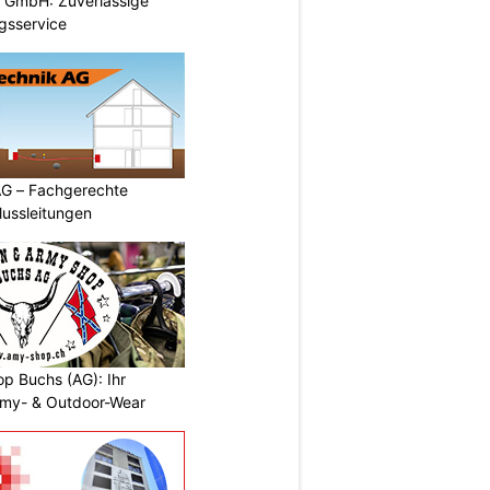
k GmbH: Zuverlässige
gsservice
AG – Fachgerechte
ussleitungen
p Buchs (AG): Ihr
rmy- & Outdoor-Wear