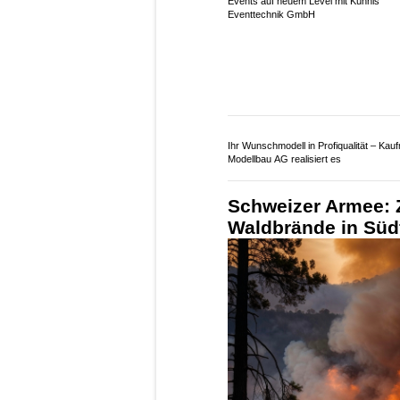
Events auf neuem Level mit Kühnis
Eventtechnik GmbH
Ihr Wunschmodell in Profiqualität – Ka
Modellbau AG realisiert es
Schweizer Armee: 
Waldbrände in Süd