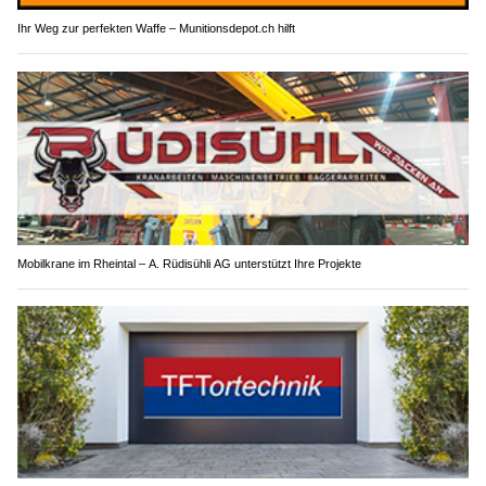
Ihr Weg zur perfekten Waffe – Munitionsdepot.ch hilft
Mobilkrane im Rheintal – A. Rüdisühli AG unterstützt Ihre Projekte