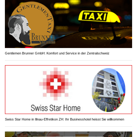
Gentlemen Brunner GmbH: Komfort und Service in der Zentralschweiz
Swiss Star Home in Illnau-Effretikon ZH: Ihr Businesshotel heisst Sie willkommen