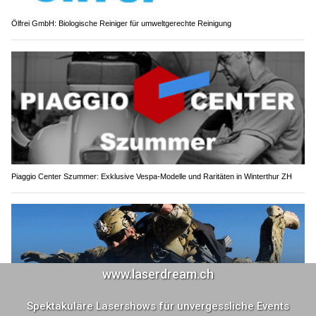
Ölfrei GmbH: Biologische Reiniger für umweltgerechte Reinigung
Piaggio Center Szummer: Exklusive Vespa-Modelle und Raritäten in Winterthur ZH