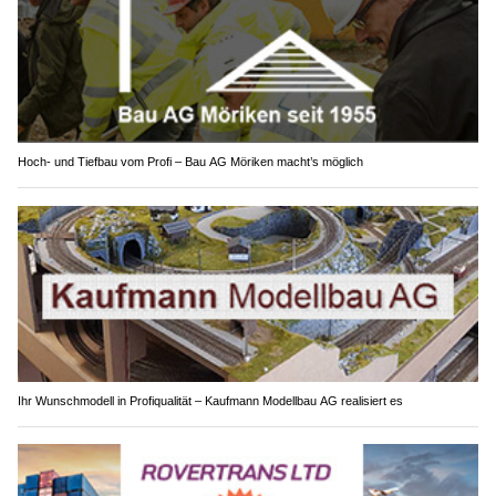
Hoch- und Tiefbau vom Profi – Bau AG Möriken macht’s möglich
Ihr Wunschmodell in Profiqualität – Kaufmann Modellbau AG realisiert es