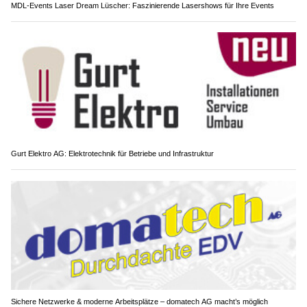
MDL-Events Laser Dream Lüscher: Faszinierende Lasershows für Ihre Events
Gurt Elektro AG: Elektrotechnik für Betriebe und Infrastruktur
Sichere Netzwerke & moderne Arbeitsplätze – domatech AG macht’s möglich