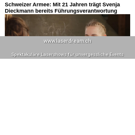
Schweizer Armee: Mit 21 Jahren trägt Svenja
Dieckmann bereits Führungsverantwortung
16.06.26
VON
POLIZEI.NEWS REDAKTION
Mit 21 Jahren bereits Führungsverantwortung übernehmen?
Für Svenja Dieckmann Realität.
Eigentlich wollte sie Medizin studieren. Doch nach einem Erste-
Hilfe-Lager entschied sie sich für einen völlig anderen Weg –