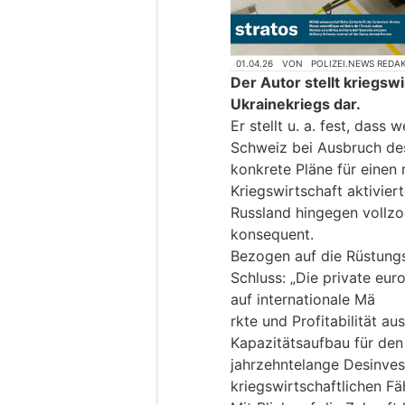
01.04.26
VON
POLIZEI.NEWS REDA
Der Autor stellt kriegs
Ukrainekriegs dar.
Er stellt u. a. fest, das
Schweiz bei Ausbruch des
konkrete Pläne für einen
Kriegswirtschaft aktiviert
Russland hingegen vollzo
konsequent.
Bezogen auf die Rüstung
Schluss: „Die private eur
auf internationale Mä
rkte und Profitabilität au
Kapazitätsaufbau für den
jahrzehntelange Desinvest
kriegswirtschaftlichen Fä