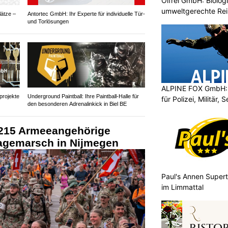
Ölfrei GmbH: Biologi
umweltgerechte Re
ätze –
Antortec GmbH: Ihr Experte für individuelle Tür-
und Torlösungen
ALPINE FOX GmbH: 
projekte
Underground Paintball: Ihre Paintball-Halle für
für Polizei, Militär,
den besonderen Adrenalinkick in Biel BE
 215 Armeeangehörige
tagemarsch in Nijmegen
Paul's Annen Supert
im Limmattal