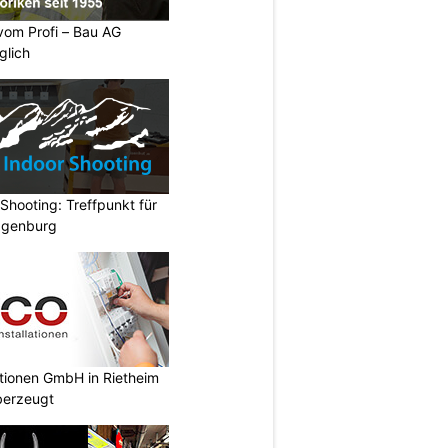
vom Profi – Bau AG
glich
hooting: Treffpunkt für
ggenburg
ationen GmbH in Rietheim
überzeugt