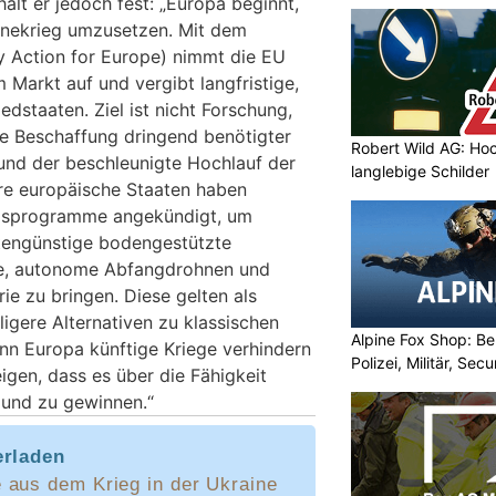
hält er jedoch fest: „Europa beginnt,
inekrieg umzusetzen. Mit dem
y Action for Europe) nimmt die EU
m Markt auf und vergibt langfristige,
edstaaten. Ziel ist nicht Forschung,
rte Beschaffung dringend benötigter
Robert Wild AG: Hoc
 und der beschleunigte Hochlauf der
langlebige Schilder
re europäische Staaten haben
sprogramme angekündigt, um
stengünstige bodengestützte
me, autonome Abfangdrohnen und
rie zu bringen. Diese gelten als
ligere Alternativen zu klassischen
Alpine Fox Shop: Be
n Europa künftige Kriege verhindern
Polizei, Militär, Sec
eigen, dass es über die Fähigkeit
n und zu gewinnen.“
erladen
 aus dem Krieg in der Ukraine