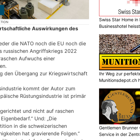
Swiss Star Home in I
KTION
Businesshotel heiss
wirtschaftliche Auswirkungen des
s weder die NATO noch die EU noch die
 russischen Angriffskriegs 2022
 raschen Aufwuchs einer
en.
g den Übergang zur Kriegswirtschaft
Ihr Weg zur perfekt
Munitionsdepot.ch hi
sindustrie kommt der Autor zum
opäische Rüstungsindustrie ist primär
sgerichtet und nicht auf raschen
 Eigenbedarf.“ Und: „Die
ition in die schweizerischen
Gentlemen Brunner
higkeiten hat gravierende Folgen.“
Service in der Zent