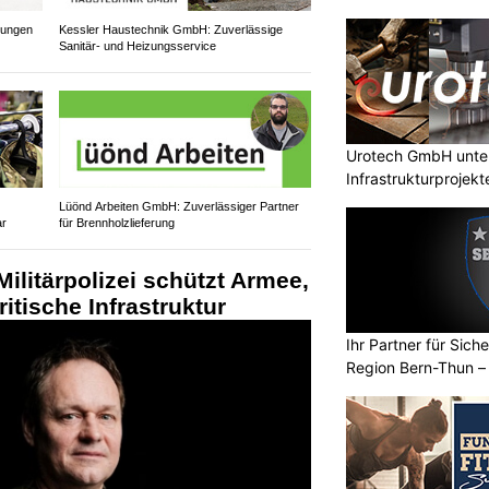
sungen
Kessler Haustechnik GmbH: Zuverlässige
Sanitär- und Heizungsservice
Urotech GmbH unter
Infrastrukturprojekt
Lüönd Arbeiten GmbH: Zuverlässiger Partner
ar
für Brennholzlieferung
ilitärpolizei schützt Armee,
itische Infrastruktur
Ihr Partner für Sich
Region Bern-Thun –