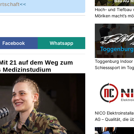
irtschaft
<<
Hoch- und Tiefbau 
Möriken macht’s mö
Facebook
Whatsapp
Toggenburg Indoor S
Mit 21 auf dem Weg zum
Schiesssport im To
ns Medizinstudium
NICO Elektroinstall
AG – Qualität, die 