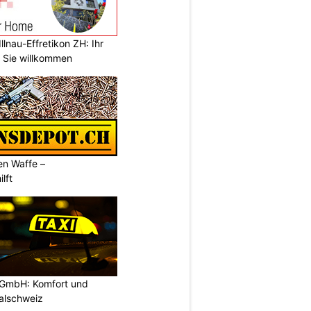
llnau-Effretikon ZH: Ihr
t Sie willkommen
en Waffe –
lft
 GmbH: Komfort und
ralschweiz