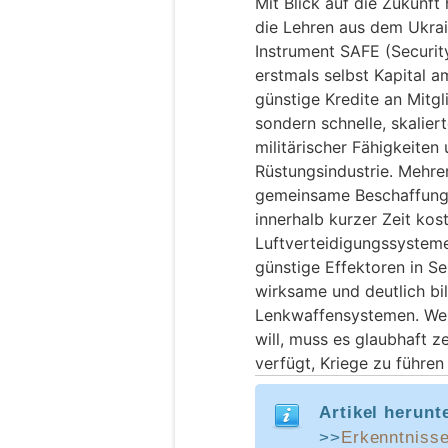
Mit Blick auf die Zukunft 
die Lehren aus dem Ukra
Instrument SAFE (Securit
erstmals selbst Kapital a
günstige Kredite an Mitgli
sondern schnelle, skalie
militärischer Fähigkeiten
Rüstungsindustrie. Mehre
gemeinsame Beschaffung
innerhalb kurzer Zeit ko
Luftverteidigungssyste
günstige Effektoren in Se
wirksame und deutlich bil
Lenkwaffensystemen. Wen
will, muss es glaubhaft z
verfügt, Kriege zu führe
Artikel herunt
>>
Erkenntnisse