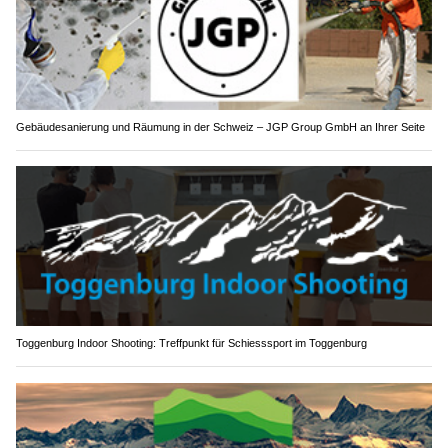
Gebäudesanierung und Räumung in der Schweiz – JGP Group GmbH an Ihrer Seite
Toggenburg Indoor Shooting: Treffpunkt für Schiesssport im Toggenburg