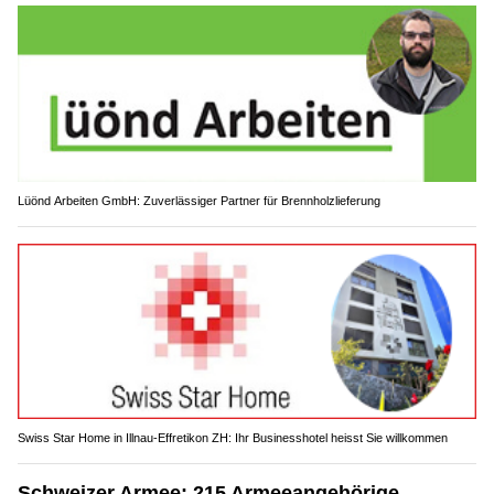
Lüönd Arbeiten GmbH: Zuverlässiger Partner für Brennholzlieferung
Swiss Star Home in Illnau-Effretikon ZH: Ihr Businesshotel heisst Sie willkommen
Schweizer Armee: 215 Armeeangehörige