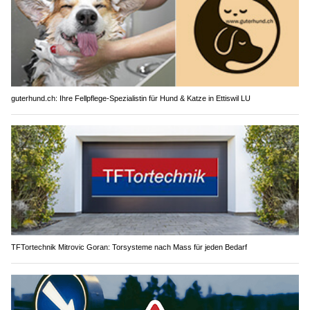
guterhund.ch: Ihre Fellpflege-Spezialistin für Hund & Katze in Ettiswil LU
TFTortechnik Mitrovic Goran: Torsysteme nach Mass für jeden Bedarf