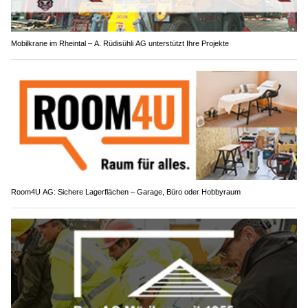
Mobilkrane im Rheintal – A. Rüdisühli AG unterstützt Ihre Projekte
Room4U AG: Sichere Lagerflächen – Garage, Büro oder Hobbyraum