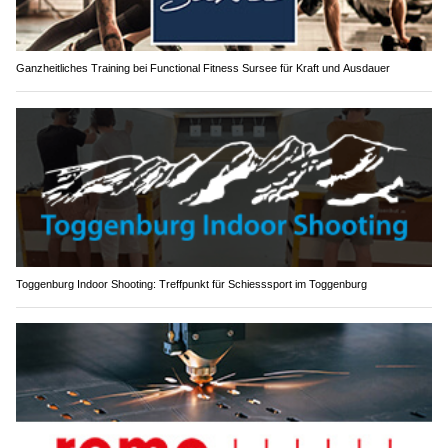
Ganzheitliches Training bei Functional Fitness Sursee für Kraft und Ausdauer
Toggenburg Indoor Shooting: Treffpunkt für Schiesssport im Toggenburg