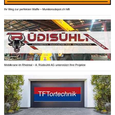
Ihr Weg zur perfekten Waffe – Munitionsdepot.ch hilft
Mobilkrane im Rheintal – A. Rüdisühli AG unterstützt Ihre Projekte