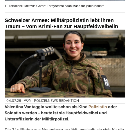
TFTortechnik Mitrovic Goran: Torsysteme nach Mass für jeden Bedarf
Schweizer Armee: Militärpolizistin lebt ihren
Traum – vom Krimi-Fan zur Hauptfeldweibelin
04.07.26
VON
POLIZEI.NEWS REDAKTION
Valentina Vantaggio wollte schon als Kind
Polizistin
oder
Soldatin werden – heute ist sie Hauptfeldweibel und
Unteroffizierin der Militärpolizei.
Die 24-Jährige aus Neuenburg erzählt, weshalb sie sich für die