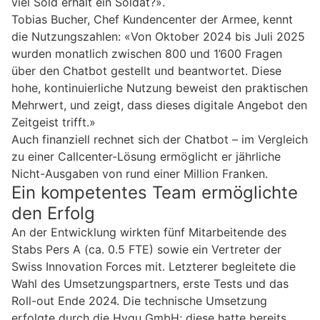
viel Sold erhält ein Soldat?».
Tobias Bucher, Chef Kundencenter der Armee, kennt
die Nutzungszahlen: «Von Oktober 2024 bis Juli 2025
wurden monatlich zwischen 800 und 1’600 Fragen
über den Chatbot gestellt und beantwortet. Diese
hohe, kontinuierliche Nutzung beweist den praktischen
Mehrwert, und zeigt, dass dieses digitale Angebot den
Zeitgeist trifft.»
Auch finanziell rechnet sich der Chatbot – im Vergleich
zu einer Callcenter-Lösung ermöglicht er jährliche
Nicht-Ausgaben von rund einer Million Franken.
Ein kompetentes Team ermöglichte
den Erfolg
An der Entwicklung wirkten fünf Mitarbeitende des
Stabs Pers A (ca. 0.5 FTE) sowie ein Vertreter der
Swiss Innovation Forces mit. Letzterer begleitete die
Wahl des Umsetzungspartners, erste Tests und das
Roll-out Ende 2024. Die technische Umsetzung
erfolgte durch die Hyqu GmbH; diese hatte bereits