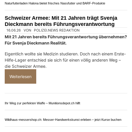
Restaurant Alpenblick Passwang: Perfekt für Gruppen
Bohr-Presstechnik AG – Fachgerechte Montage von Anschlussleitungen
Schweizer Armee: Mit 21 auf dem Weg zum
Leutnant – statt ins Medizinstudium