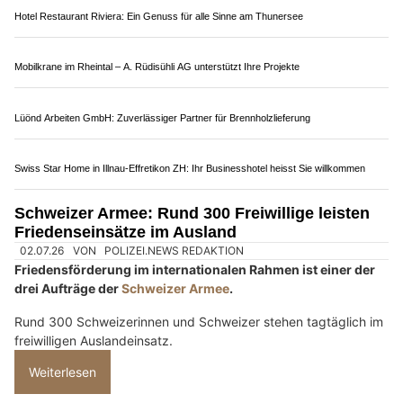
Tradition & Technik vereint – Sport- und Sammlerwaffen bei Plüss
Emmen LU: Erhöhter Flugbetrieb mit F/A-18 und
PC-7 auf Militärflugplatz
02.07.26
VON
POLIZEI.NEWS REDAKTION
Vom 29. Juni bis 17. Juli 2026 findet ab dem Militärflugplatz
Emmen das jährliche Ausbildungsmodul Inland mit
F/A-18-
Flugzeugen
statt.