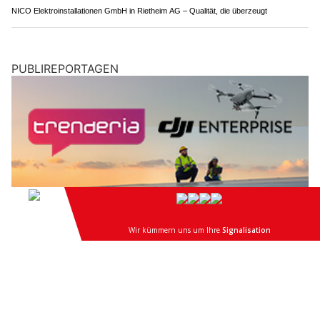
28.07.26
VON
POLIZEI.NEWS REDAKTION
Eigentlich wollte Svenja Dieckmann Medizin studieren. Doch
ein Erste-Hilfe-Lager brachte vieles ins Rollen.
Heute ist die 21-Jährige Wachtmeister in der
Sanität der
Schweizer Armee
, absolviert die Offiziersschule und ist auf
dem Weg zum Leutnant. Im Podcast #IchBinDabei spricht sie
offen über Führung, mentale Herausforderungen und
Kameradschaft.
Weiterlesen