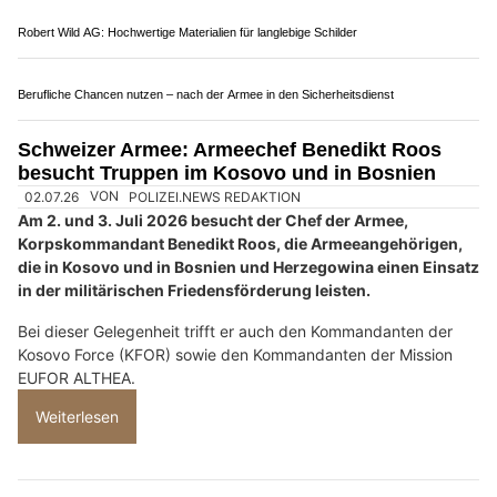
Aemmer Räumungen im Einsatz: Räumung, Reinigung und Hauswartung
Ganzheitliches Training bei Functional Fitness Sursee für Kraft und Ausdauer