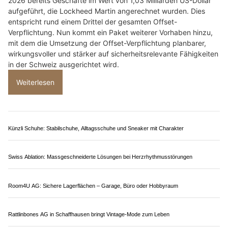
24.07.26
VON
POLIZEI.NEWS REDAKTION
Wenn die Öffentlichkeit an die
Schweizer Armee
denkt, denkt
sie oft an Panzer, Kampfjets oder Infanterie.
Weniger sichtbar sind jene Frauen und Männer, die Personen
schützen, kritische Infrastrukturen sichern, Straftaten aufklären
oder die Armee vor Spionage und Sabotage bewahren. Genau
das ist die Aufgabe der Militärpolizei.
Weiterlesen