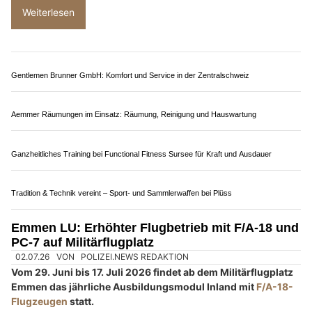
MDL-Events Laser Dream Lüscher: Faszinierende Lasershows für Ihre Events
Gurt Elektro AG: Elektrotechnik für Betriebe und Infrastruktur