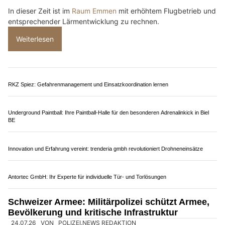
Sichere Netzwerke & moderne Arbeitsplätze – domatech AG macht’s möglich
Western & Army-Shop Buchs (AG): Ihr Fachgeschäft für Army- & Outdoor-Wear