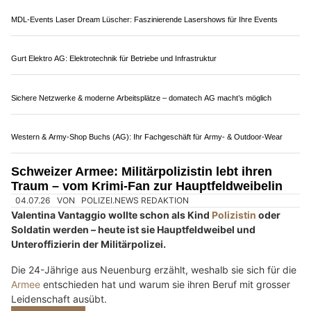
meistern den Viertagemarsch in Nijmegen
31.07.26
VON
POLIZEI.NEWS REDAKTION
Vier Tage. 160 Kilometer. Kein Sold, kein Befehl, und
trotzdem waren wieder alle da.
Was am Viertagemarsch im niederländischen Nijmegen wirklich
zählte, lässt sich nicht in Zahlen fassen, auch wenn es davon
genug gibt.
Weiterlesen