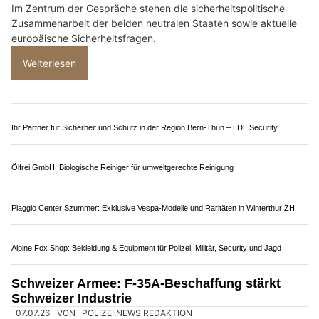
Underground Paintball: Ihre Paintball-Halle für den besonderen Adrenalinkick in Biel
BE
Innovation und Erfahrung vereint: trenderia gmbh revolutioniert Drohneneinsätze