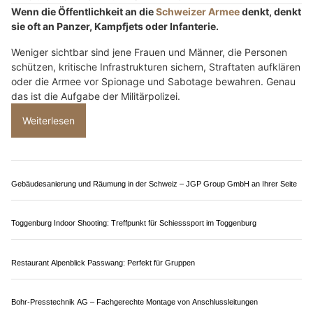
Schweizer Armee: Militärpolizistin lebt ihren
Traum – vom Krimi-Fan zur Hauptfeldweibelin
04.07.26
VON
POLIZEI.NEWS REDAKTION
Valentina Vantaggio wollte schon als Kind
Polizistin
oder
Soldatin werden – heute ist sie Hauptfeldweibel und
Unteroffizierin der Militärpolizei.
Die 24-Jährige aus Neuenburg erzählt, weshalb sie sich für die
Armee
entschieden hat und warum sie ihren Beruf mit grosser
Leidenschaft ausübt.