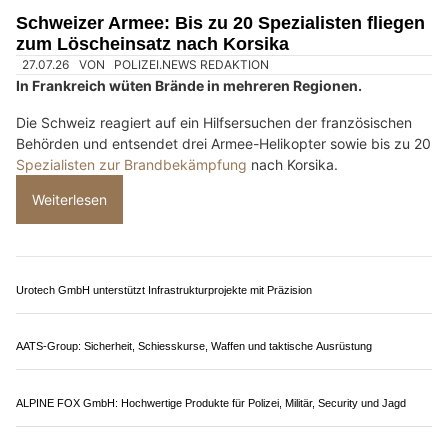
Gebäudesanierung und Räumung in der Schweiz – JGP Group GmbH an Ihrer Seite
Toggenburg Indoor Shooting: Treffpunkt für Schiesssport im Toggenburg