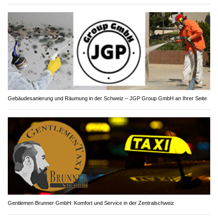
Gebäudesanierung und Räumung in der Schweiz – JGP Group GmbH an Ihrer Seite
Gentlemen Brunner GmbH: Komfort und Service in der Zentralschweiz