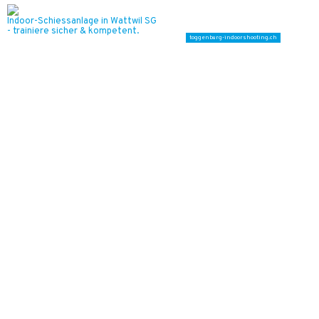
Bohr-Presstechnik AG – Fachgerechte Montage von Anschlussleitungen
Schweizer Armee: 215 Armeeangehörige
meistern den Viertagemarsch in Nijmegen
31.07.26
VON
POLIZEI.NEWS REDAKTION
Vier Tage. 160 Kilometer. Kein Sold, kein Befehl, und
trotzdem waren wieder alle da.
Was am Viertagemarsch im niederländischen Nijmegen wirklich