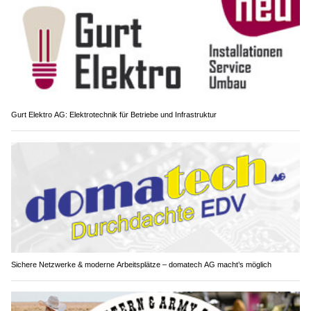
Gurt Elektro AG: Elektrotechnik für Betriebe und Infrastruktur
Sichere Netzwerke & moderne Arbeitsplätze – domatech AG macht’s möglich