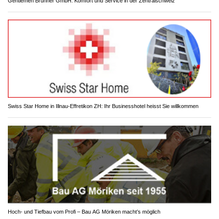
Gentlemen Brunner GmbH: Komfort und Service in der Zentralschweiz
Swiss Star Home in Illnau-Effretikon ZH: Ihr Businesshotel heisst Sie willkommen
Hoch- und Tiefbau vom Profi – Bau AG Möriken macht’s möglich