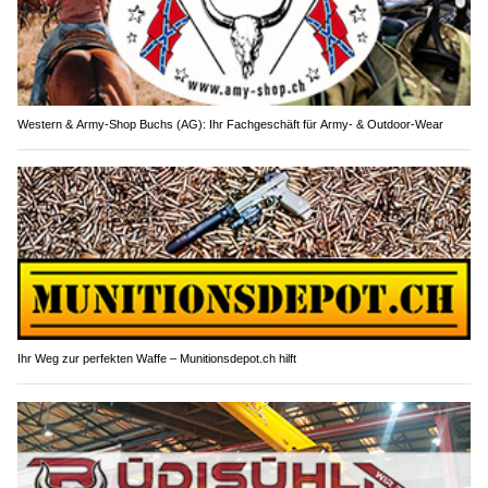
Western & Army-Shop Buchs (AG): Ihr Fachgeschäft für Army- & Outdoor-Wear
Ihr Weg zur perfekten Waffe – Munitionsdepot.ch hilft