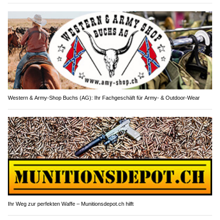
Western & Army-Shop Buchs (AG): Ihr Fachgeschäft für Army- & Outdoor-Wear
Ihr Weg zur perfekten Waffe – Munitionsdepot.ch hilft