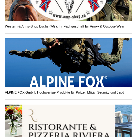
Western & Army-Shop Buchs (AG): Ihr Fachgeschäft für Army- & Outdoor-Wear
ALPINE FOX GmbH: Hochwertige Produkte für Polizei, Militär, Security und Jagd