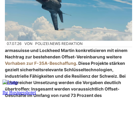
07.07.26
VON
POLIZEI.NEWS REDAKTION
armasuisse und Lockheed Martin konkretisieren mit einem
Nachtrag zur bestehenden Offset-Vereinbarung weitere
Vorhaben zur F-35A-Beschaffung
. Diese Projekte stärken
gezielt sicherheitsrelevante Schlüsseltechnologien,
industrielle Fähigkeiten und die Resilienz der Schweiz. Bei
erfolgreicher Umsetzung werden die Vorgaben deutlich
übertroffen: Insgesamt werden voraussichtlich Offset-
Geschäfte im Umfang von rund 73 Prozent des
Vertragswerts erreicht – statt der verlangten 60 Prozent.
Auch die regionalen Zielwerte werden klar übertroffen: In der
Romandie liegt der erwartete Anteil rund 40 Prozent über der
Vorgabe; in der italienischsprachigen Schweiz wird der
Zielwert voraussichtlich sogar um rund 140 Prozent
übererfüllt.