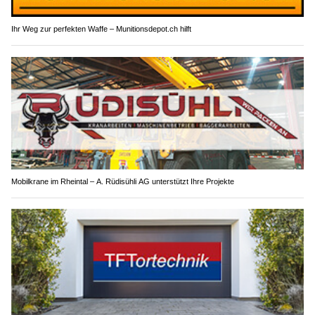
Ihr Weg zur perfekten Waffe – Munitionsdepot.ch hilft
Mobilkrane im Rheintal – A. Rüdisühli AG unterstützt Ihre Projekte