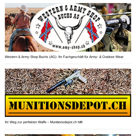
Western & Army-Shop Buchs (AG): Ihr Fachgeschäft für Army- & Outdoor-Wear
Ihr Weg zur perfekten Waffe – Munitionsdepot.ch hilft