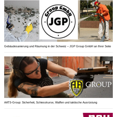
Gebäudesanierung und Räumung in der Schweiz – JGP Group GmbH an Ihrer Seite
AATS-Group: Sicherheit, Schiesskurse, Waffen und taktische Ausrüstung