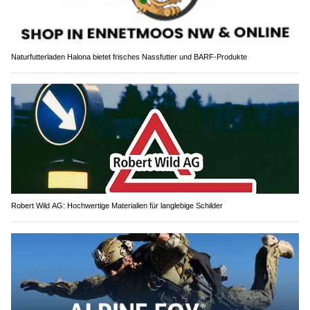
Naturfutterladen Halona bietet frisches Nassfutter und BARF-Produkte
Robert Wild AG: Hochwertige Materialien für langlebige Schilder