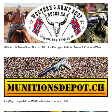
Western & Army-Shop Buchs (AG): Ihr Fachgeschäft für Army- & Outdoor-Wear
Ihr Weg zur perfekten Waffe – Munitionsdepot.ch hilft