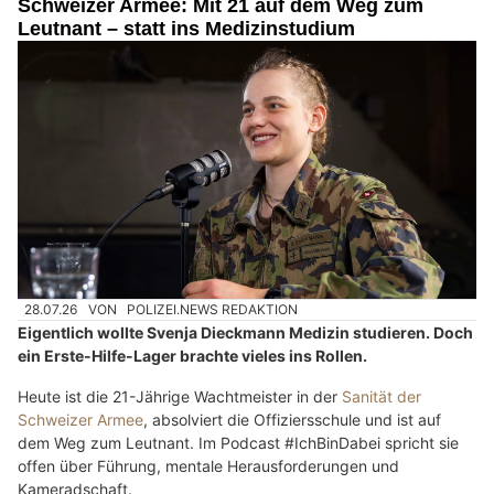
Schweizer Armee: Mit 21 auf dem Weg zum
Leutnant – statt ins Medizinstudium
28.07.26
VON
POLIZEI.NEWS REDAKTION
Eigentlich wollte Svenja Dieckmann Medizin studieren. Doch
ein Erste-Hilfe-Lager brachte vieles ins Rollen.
Heute ist die 21-Jährige Wachtmeister in der
Sanität der
Schweizer Armee
, absolviert die Offiziersschule und ist auf
dem Weg zum Leutnant. Im Podcast #IchBinDabei spricht sie
offen über Führung, mentale Herausforderungen und
Kameradschaft.