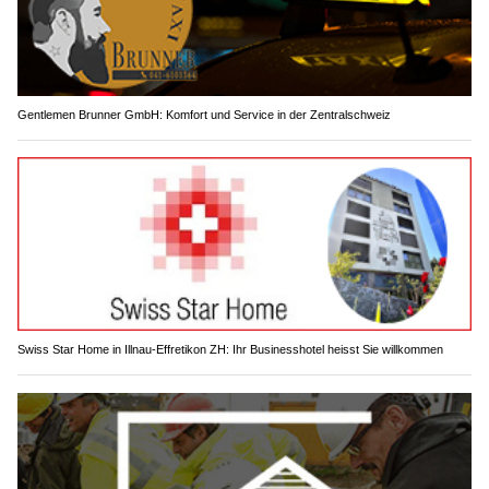
Gentlemen Brunner GmbH: Komfort und Service in der Zentralschweiz
Swiss Star Home in Illnau-Effretikon ZH: Ihr Businesshotel heisst Sie willkommen