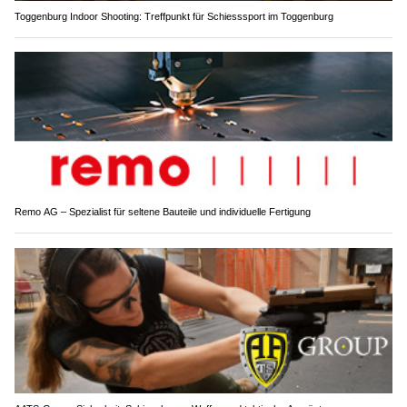
Toggenburg Indoor Shooting: Treffpunkt für Schiesssport im Toggenburg
Remo AG – Spezialist für seltene Bauteile und individuelle Fertigung