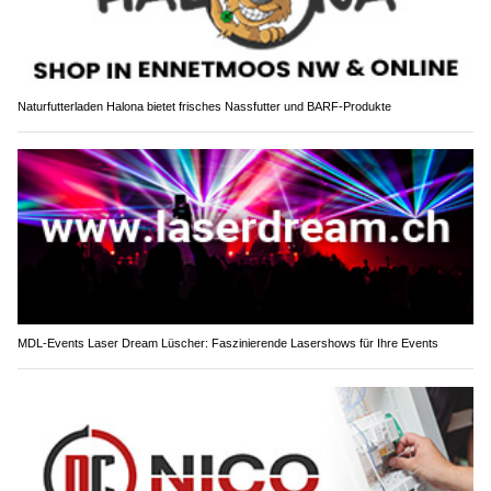
Naturfutterladen Halona bietet frisches Nassfutter und BARF-Produkte
MDL-Events Laser Dream Lüscher: Faszinierende Lasershows für Ihre Events