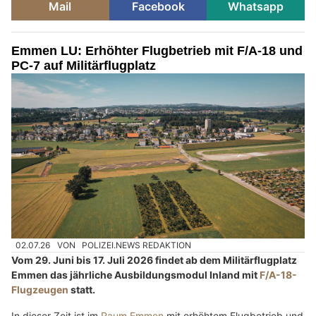
Mail
Facebook
Whatsapp
Emmen LU: Erhöhter Flugbetrieb mit F/A-18 und
PC-7 auf Militärflugplatz
02.07.26
VON
POLIZEI.NEWS REDAKTION
Vom 29. Juni bis 17. Juli 2026 findet ab dem Militärflugplatz
Emmen das jährliche Ausbildungsmodul Inland mit
F/A-18-
Flugzeugen
statt.
In dieser Zeit ist im
Raum Emmen
mit erhöhtem Flugbetrieb und