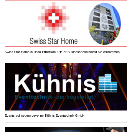
Swiss Star Home in Illnau-Effretikon ZH: Ihr Businesshotel heisst Sie willkommen
Events auf neuem Level mit Kühnis Eventtechnik GmbH