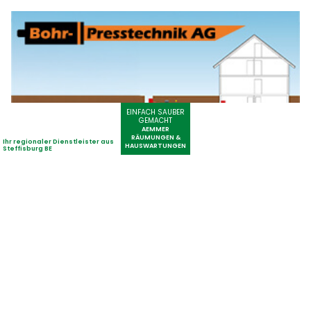
Bohr-Presstechnik AG – Fachgerechte Montage von Anschlussleitungen
Paul's Annen Supertaxi: Komfortable Mobilität im Limmattal