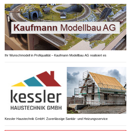
Ihr Wunschmodell in Profiqualität – Kaufmann Modellbau AG realisiert es
Kessler Haustechnik GmbH: Zuverlässige Sanitär- und Heizungsservice