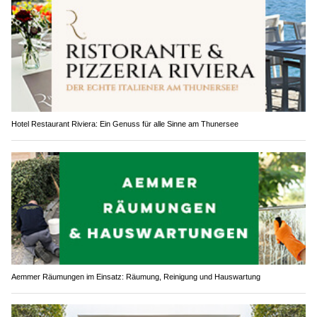
Hotel Restaurant Riviera: Ein Genuss für alle Sinne am Thunersee
Aemmer Räumungen im Einsatz: Räumung, Reinigung und Hauswartung