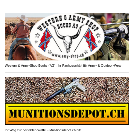
Western & Army-Shop Buchs (AG): Ihr Fachgeschäft für Army- & Outdoor-Wear
Ihr Weg zur perfekten Waffe – Munitionsdepot.ch hilft