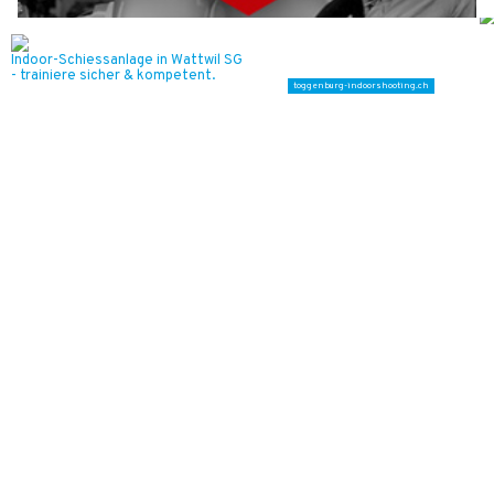
Piaggio Center Szummer: Exklusive Vespa-Modelle und Raritäten in Winterthur ZH
Events auf neuem Level mit Kühnis Eventtechnik GmbH