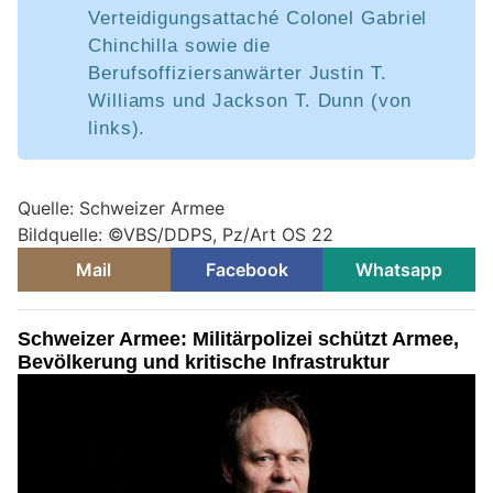
Verteidigungsattaché Colonel Gabriel
Chinchilla sowie die
Berufsoffiziersanwärter Justin T.
Williams und Jackson T. Dunn (von
links).
Quelle: Schweizer Armee
Bildquelle: ©VBS/DDPS, Pz/Art OS 22
Mail
Facebook
Whatsapp
Schweizer Armee: Militärpolizei schützt Armee,
Bevölkerung und kritische Infrastruktur