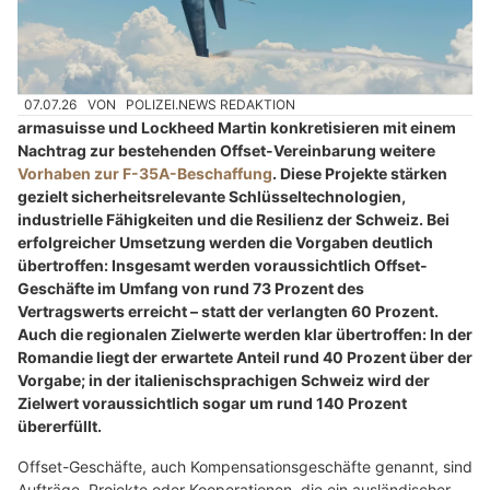
07.07.26
VON
POLIZEI.NEWS REDAKTION
armasuisse und Lockheed Martin konkretisieren mit einem
Nachtrag zur bestehenden Offset-Vereinbarung weitere
Vorhaben zur F-35A-Beschaffung
. Diese Projekte stärken
gezielt sicherheitsrelevante Schlüsseltechnologien,
industrielle Fähigkeiten und die Resilienz der Schweiz. Bei
erfolgreicher Umsetzung werden die Vorgaben deutlich
übertroffen: Insgesamt werden voraussichtlich Offset-
Geschäfte im Umfang von rund 73 Prozent des
Vertragswerts erreicht – statt der verlangten 60 Prozent.
Auch die regionalen Zielwerte werden klar übertroffen: In der
Romandie liegt der erwartete Anteil rund 40 Prozent über der
Vorgabe; in der italienischsprachigen Schweiz wird der
Zielwert voraussichtlich sogar um rund 140 Prozent
übererfüllt.
Offset-Geschäfte, auch Kompensationsgeschäfte genannt, sind
Aufträge, Projekte oder Kooperationen, die ein ausländischer