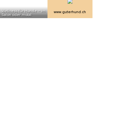
02.07.26
VON
POLIZEI.NEWS REDAKTION
Friedensförderung im internationalen Rahmen ist einer der
drei Aufträge der
Schweizer Armee
.
Rund 300 Schweizerinnen und Schweizer stehen tagtäglich im
freiwilligen Auslandeinsatz.
Weiterlesen